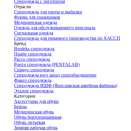
Спецодежда с логотипом
Отрасли
Спецодежда для охоты и рыбалки
Форма для охранников
Медицинская одежда
Одежда для обслуживающего персонала
Сигнальная одежда
Спецодежда для пищевого производства по ХАССП
Бренд
Brodeks спецодежда
Прабо спецодежда
Рассо спецодежда
Ронта спецодежда (PENTALAB)
Сириус спецодежда
Спецодежда юго запад спецобъединение
Факел спецодежда
Спецодежда ЯШФ (Ярославская швейная фабрика)
Эталон спецодежда
Категории
Аксессуары для обуви
Берцы
Медицинская обувь
Обувь бортопрошивная
Обувь литьевая
Зимняя рабочая обувь