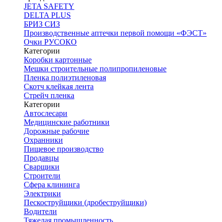
JETA SAFETY
DELTA PLUS
БРИЗ СИЗ
Производственные аптечки первой помощи «ФЭСТ»
Очки РУСОКО
Категории
Коробки картонные
Мешки строительные полипропиленовые
Пленка полиэтиленовая
Скотч клейкая лента
Стрейч пленка
Категории
Автослесари
Медицинские работники
Дорожные рабочие
Охранники
Пищевое производство
Продавцы
Сварщики
Строители
Сфера клининга
Электрики
Пескоструйщики (дробеструйщики)
Водители
Тяжелая промышленность