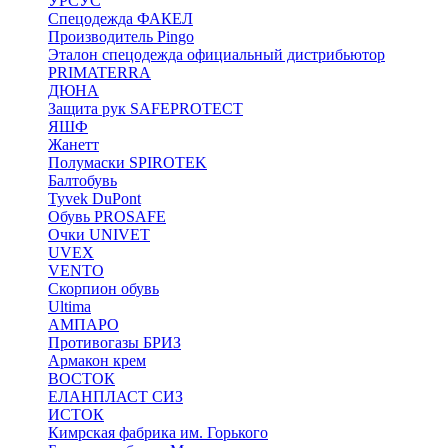
УРСУС
Спецодежда ФАКЕЛ
Производитель Pingo
Эталон спецодежда официальный дистрибьютор
PRIMATERRA
ДЮНА
Защита рук SAFEPROTECT
ЯШФ
Жанетт
Полумаски SPIROTEK
Балтобувь
Tyvek DuPont
Обувь PROSAFE
Очки UNIVET
UVEX
VENTO
Скорпион обувь
Ultima
АМПАРО
Противогазы БРИЗ
Армакон крем
ВОСТОК
ЕЛАНПЛАСТ СИЗ
ИСТОК
Кимрская фабрика им. Горького