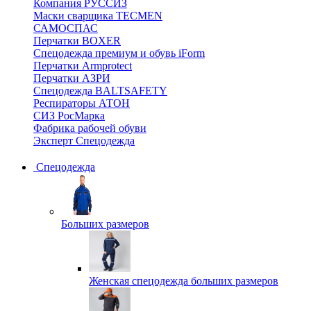
Компания РУССИЗ
Маски сварщика TECMEN
САМОСПАС
Перчатки BOXER
Спецодежда премиум и обувь iForm
Перчатки Armprotect
Перчатки АЗРИ
Спецодежда BALTSAFETY
Респираторы АТОН
СИЗ РосМарка
Фабрика рабочей обуви
Эксперт Спецодежда
Спецодежда
Больших размеров
Женская спецодежда больших размеров