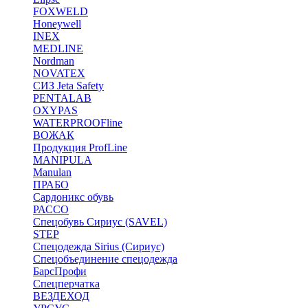
FOXWELD
Honeywell
INEX
MEDLINE
Nordman
NOVATEX
СИЗ Jeta Safety
PENTALAB
OXYPAS
WATERPROOFline
ВОЖАК
Продукция ProfLine
MANIPULA
Manulan
ПРАБО
Сардоникс обувь
РАССО
Спецобувь Сириус (SAVEL)
STEP
Спецодежда Sirius (Сириус)
Спецобъединение спецодежда
БарсПрофи
Спецперчатка
ВЕЗДЕХОД