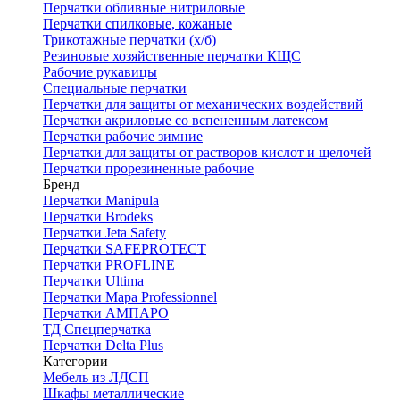
Перчатки обливные нитриловые
Перчатки спилковые, кожаные
Трикотажные перчатки (х/б)
Резиновые хозяйственные перчатки КЩС
Рабочие рукавицы
Специальные перчатки
Перчатки для защиты от механических воздействий
Перчатки акриловые со вспененным латексом
Перчатки рабочие зимние
Перчатки для защиты от растворов кислот и щелочей
Перчатки прорезиненные рабочие
Бренд
Перчатки Manipula
Перчатки Brodeks
Перчатки Jeta Safety
Перчатки SAFEPROTECT
Перчатки PROFLINE
Перчатки Ultima
Перчатки Мара Professionnel
Перчатки АМПАРО
ТД Спецперчатка
Перчатки Delta Plus
Категории
Мебель из ЛДСП
Шкафы металлические