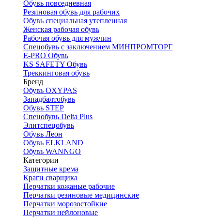
Обувь повседневная
Резиновая обувь для рабочих
Обувь специальная утепленная
Женская рабочая обувь
Рабочая обувь для мужчин
Спецобувь с заключением МИНПРОМТОРГ
E-PRO Обувь
KS SAFETY Обувь
Треккинговая обувь
Бренд
Обувь OXYPAS
Западбалтобувь
Обувь STEP
Спецобувь Delta Plus
Элитспецобувь
Обувь Леон
Обувь ELKLAND
Обувь WANNGO
Категории
Защитные крема
Краги сварщика
Перчатки кожаные рабочие
Перчатки резиновые медицинские
Перчатки морозостойкие
Перчатки нейлоновые