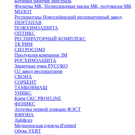
Ботинки рабочие Мистраль
Фильтры МК, Полнолицевые маски МК, полумаски МК
МОЛОТ
Респираторы Новосибирский респираторный завод
ПЕНТАПАВ
ПОЖХИМЗАЩИТА
ОПТИКС
РЕСПИРАТОРНЫЙ КОМПЛЕКС
ТК РИМ
СИЗ РОСОМЗ
Продукция компании 3M
РОСХИМЗАЩИТА
Защитные очки РУСОКО
О2 завод респираторов
СВОНА
СОРБЕНТ
ТАМБОВМАШ
УНИКС
Крем СКС PROFLINE
ФЕНИКС
Аптечка первой помощи ФЭСТ
ЮНОНА
Лайфсиз
Медицинская одежда iFormed
Обувь VERT