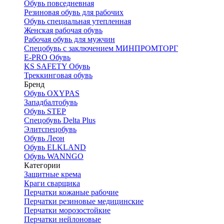
Обувь повседневная
Резиновая обувь для рабочих
Обувь специальная утепленная
Женская рабочая обувь
Рабочая обувь для мужчин
Спецобувь с заключением МИНПРОМТОРГ
E-PRO Обувь
KS SAFETY Обувь
Треккинговая обувь
Бренд
Обувь OXYPAS
Западбалтобувь
Обувь STEP
Спецобувь Delta Plus
Элитспецобувь
Обувь Леон
Обувь ELKLAND
Обувь WANNGO
Категории
Защитные крема
Краги сварщика
Перчатки кожаные рабочие
Перчатки резиновые медицинские
Перчатки морозостойкие
Перчатки нейлоновые