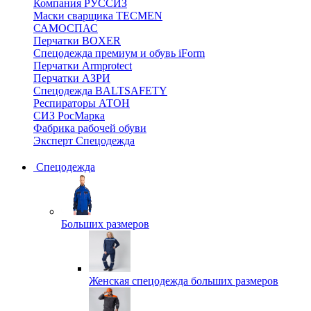
Компания РУССИЗ
Маски сварщика TECMEN
САМОСПАС
Перчатки BOXER
Спецодежда премиум и обувь iForm
Перчатки Armprotect
Перчатки АЗРИ
Спецодежда BALTSAFETY
Респираторы АТОН
СИЗ РосМарка
Фабрика рабочей обуви
Эксперт Спецодежда
Спецодежда
Больших размеров
Женская спецодежда больших размеров