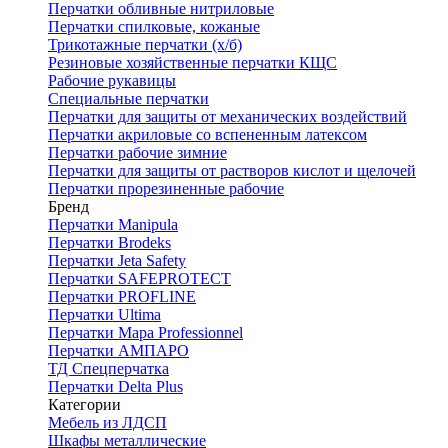
Перчатки обливные нитриловые
Перчатки спилковые, кожаные
Трикотажные перчатки (х/б)
Резиновые хозяйственные перчатки КЩС
Рабочие рукавицы
Специальные перчатки
Перчатки для защиты от механических воздействий
Перчатки акриловые со вспененным латексом
Перчатки рабочие зимние
Перчатки для защиты от растворов кислот и щелочей
Перчатки прорезиненные рабочие
Бренд
Перчатки Manipula
Перчатки Brodeks
Перчатки Jeta Safety
Перчатки SAFEPROTECT
Перчатки PROFLINE
Перчатки Ultima
Перчатки Мара Professionnel
Перчатки АМПАРО
ТД Спецперчатка
Перчатки Delta Plus
Категории
Мебель из ЛДСП
Шкафы металлические