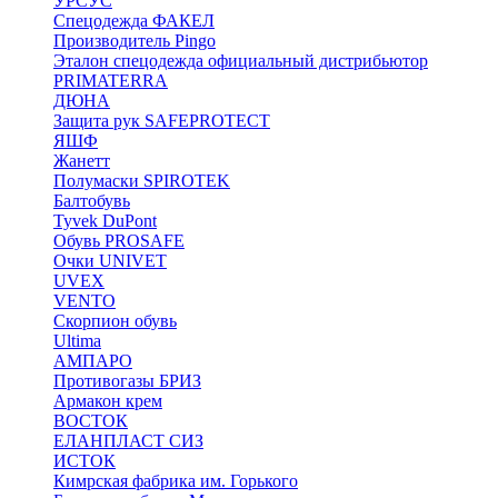
УРСУС
Спецодежда ФАКЕЛ
Производитель Pingo
Эталон спецодежда официальный дистрибьютор
PRIMATERRA
ДЮНА
Защита рук SAFEPROTECT
ЯШФ
Жанетт
Полумаски SPIROTEK
Балтобувь
Tyvek DuPont
Обувь PROSAFE
Очки UNIVET
UVEX
VENTO
Скорпион обувь
Ultima
АМПАРО
Противогазы БРИЗ
Армакон крем
ВОСТОК
ЕЛАНПЛАСТ СИЗ
ИСТОК
Кимрская фабрика им. Горького