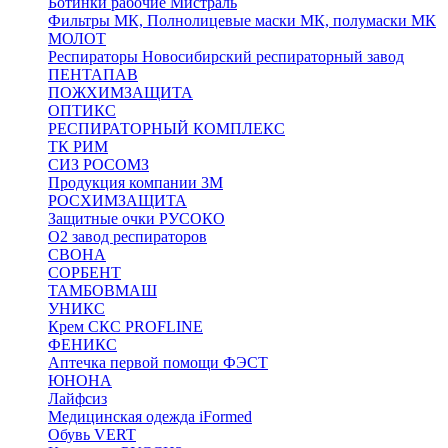
Ботинки рабочие Мистраль
Фильтры МК, Полнолицевые маски МК, полумаски МК
МОЛОТ
Респираторы Новосибирский респираторный завод
ПЕНТАПАВ
ПОЖХИМЗАЩИТА
ОПТИКС
РЕСПИРАТОРНЫЙ КОМПЛЕКС
ТК РИМ
СИЗ РОСОМЗ
Продукция компании 3M
РОСХИМЗАЩИТА
Защитные очки РУСОКО
О2 завод респираторов
СВОНА
СОРБЕНТ
ТАМБОВМАШ
УНИКС
Крем СКС PROFLINE
ФЕНИКС
Аптечка первой помощи ФЭСТ
ЮНОНА
Лайфсиз
Медицинская одежда iFormed
Обувь VERT