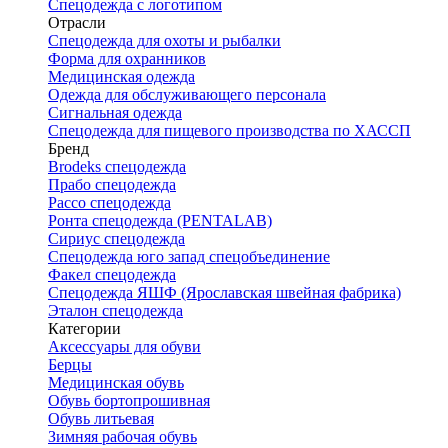
Спецодежда с логотипом
Отрасли
Спецодежда для охоты и рыбалки
Форма для охранников
Медицинская одежда
Одежда для обслуживающего персонала
Сигнальная одежда
Спецодежда для пищевого производства по ХАССП
Бренд
Brodeks спецодежда
Прабо спецодежда
Рассо спецодежда
Ронта спецодежда (PENTALAB)
Сириус спецодежда
Спецодежда юго запад спецобъединение
Факел спецодежда
Спецодежда ЯШФ (Ярославская швейная фабрика)
Эталон спецодежда
Категории
Аксессуары для обуви
Берцы
Медицинская обувь
Обувь бортопрошивная
Обувь литьевая
Зимняя рабочая обувь