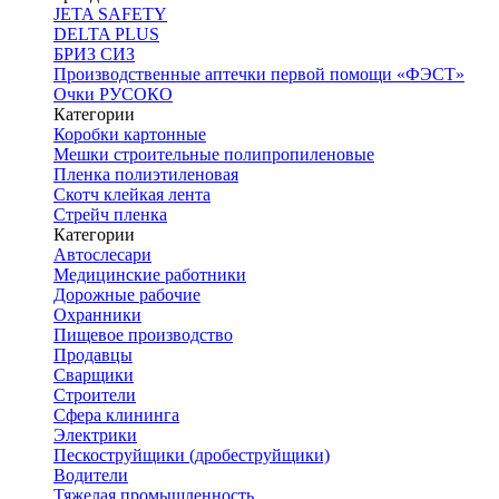
JETA SAFETY
DELTA PLUS
БРИЗ СИЗ
Производственные аптечки первой помощи «ФЭСТ»
Очки РУСОКО
Категории
Коробки картонные
Мешки строительные полипропиленовые
Пленка полиэтиленовая
Скотч клейкая лента
Стрейч пленка
Категории
Автослесари
Медицинские работники
Дорожные рабочие
Охранники
Пищевое производство
Продавцы
Сварщики
Строители
Сфера клининга
Электрики
Пескоструйщики (дробеструйщики)
Водители
Тяжелая промышленность