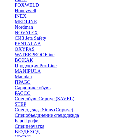
FOXWELD
Honeywell
INEX
MEDLINE
Nordman
NOVATEX
СИЗ Jeta Safety
PENTALAB
OXYPAS
WATERPROOFline
ВОЖАК
Продукция ProfLine
MANIPULA
Manulan
ПРАБО
Сардоникс обувь
РАССО
Спецобувь Сириус (SAVEL)
STEP
Спецодежда Sirius (Сириус)
Спецобъединение спецодежда
БарсПрофи
Спецперчатка
ВЕЗДЕХОД