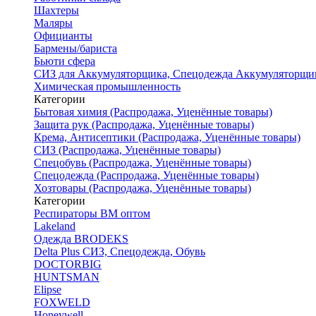
Шахтеры
Маляры
Официанты
Бармены/бариста
Бьюти сфера
СИЗ для Аккумуляторщика, Спецодежда Аккумуляторщи
Химическая промышленность
Категории
Бытовая химия (Распродажа, Уценённые товары)
Защита рук (Распродажа, Уценённые товары)
Крема, Антисептики (Распродажа, Уценённые товары)
СИЗ (Распродажа, Уценённые товары)
Спецобувь (Распродажа, Уценённые товары)
Спецодежда (Распродажа, Уценённые товары)
Хозтовары (Распродажа, Уценённые товары)
Категории
Респираторы ВМ оптом
Lakeland
Одежда BRODEKS
Delta Plus СИЗ, Спецодежда, Обувь
DOCTORBIG
HUNTSMAN
Elipse
FOXWELD
Honeywell