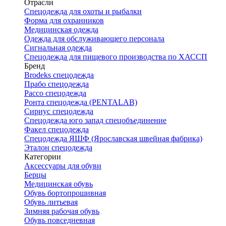
Отрасли
Спецодежда для охоты и рыбалки
Форма для охранников
Медицинская одежда
Одежда для обслуживающего персонала
Сигнальная одежда
Спецодежда для пищевого производства по ХАССП
Бренд
Brodeks спецодежда
Прабо спецодежда
Рассо спецодежда
Ронта спецодежда (PENTALAB)
Сириус спецодежда
Спецодежда юго запад спецобъединение
Факел спецодежда
Спецодежда ЯШФ (Ярославская швейная фабрика)
Эталон спецодежда
Категории
Аксессуары для обуви
Берцы
Медицинская обувь
Обувь бортопрошивная
Обувь литьевая
Зимняя рабочая обувь
Обувь повседневная