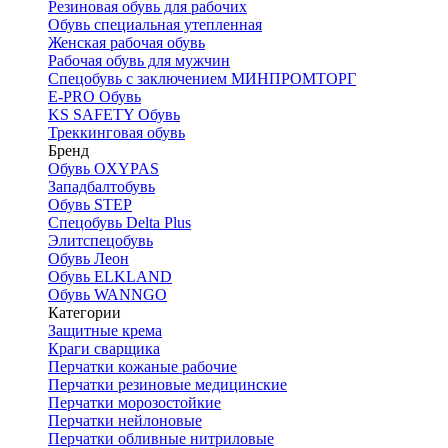
Резиновая обувь для рабочих
Обувь специальная утепленная
Женская рабочая обувь
Рабочая обувь для мужчин
Спецобувь с заключением МИНПРОМТОРГ
E-PRO Обувь
KS SAFETY Обувь
Треккинговая обувь
Бренд
Обувь OXYPAS
Западбалтобувь
Обувь STEP
Спецобувь Delta Plus
Элитспецобувь
Обувь Леон
Обувь ELKLAND
Обувь WANNGO
Категории
Защитные крема
Краги сварщика
Перчатки кожаные рабочие
Перчатки резиновые медицинские
Перчатки морозостойкие
Перчатки нейлоновые
Перчатки обливные нитриловые