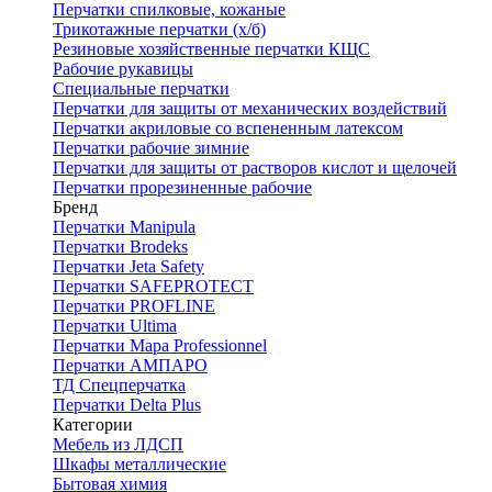
Перчатки спилковые, кожаные
Трикотажные перчатки (х/б)
Резиновые хозяйственные перчатки КЩС
Рабочие рукавицы
Специальные перчатки
Перчатки для защиты от механических воздействий
Перчатки акриловые со вспененным латексом
Перчатки рабочие зимние
Перчатки для защиты от растворов кислот и щелочей
Перчатки прорезиненные рабочие
Бренд
Перчатки Manipula
Перчатки Brodeks
Перчатки Jeta Safety
Перчатки SAFEPROTECT
Перчатки PROFLINE
Перчатки Ultima
Перчатки Мара Professionnel
Перчатки АМПАРО
ТД Спецперчатка
Перчатки Delta Plus
Категории
Мебель из ЛДСП
Шкафы металлические
Бытовая химия