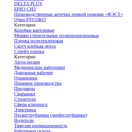
DELTA PLUS
БРИЗ СИЗ
Производственные аптечки первой помощи «ФЭСТ»
Очки РУСОКО
Категории
Коробки картонные
Мешки строительные полипропиленовые
Пленка полиэтиленовая
Скотч клейкая лента
Стрейч пленка
Категории
Автослесари
Медицинские работники
Дорожные рабочие
Охранники
Пищевое производство
Продавцы
Сварщики
Строители
Сфера клининга
Электрики
Пескоструйщики (дробеструйщики)
Водители
Тяжелая промышленность
Работники склада