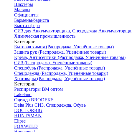
Шахтеры
Маляры
Официанты
Бармены/бариста
Бьюти сфера
СИЗ для Аккумуляторщика, Спецодежда Аккумуляторщи
Химическая промышленность
Категории
Бытовая химия (Распродажа, Уценённые товары)
Защита рук (Распродажа, Уценённые товары)
Крема, Антисептики (Распродажа, Уценённые товары)
СИЗ (Распродажа, Уценённые товары)
Спецобувь (Распродажа, Уценённые товары)
Спецодежда (Распродажа, Уценённые товары)
Хозтовары (Распродажа, Уценённые товары)
Категории
Респираторы ВМ оптом
Lakeland
Одежда BRODEKS
Delta Plus СИЗ, Спецодежда, Обувь
DOCTORBIG
HUNTSMAN
Elipse
FOXWELD
Honeywell