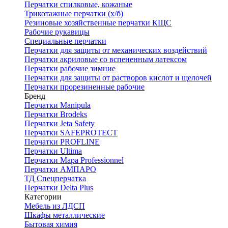
Перчатки спилковые, кожаные
Трикотажные перчатки (х/б)
Резиновые хозяйственные перчатки КЩС
Рабочие рукавицы
Специальные перчатки
Перчатки для защиты от механических воздействий
Перчатки акриловые со вспененным латексом
Перчатки рабочие зимние
Перчатки для защиты от растворов кислот и щелочей
Перчатки прорезиненные рабочие
Бренд
Перчатки Manipula
Перчатки Brodeks
Перчатки Jeta Safety
Перчатки SAFEPROTECT
Перчатки PROFLINE
Перчатки Ultima
Перчатки Мара Professionnel
Перчатки АМПАРО
ТД Спецперчатка
Перчатки Delta Plus
Категории
Мебель из ЛДСП
Шкафы металлические
Бытовая химия