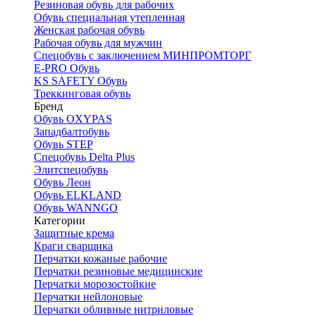
Резиновая обувь для рабочих
Обувь специальная утепленная
Женская рабочая обувь
Рабочая обувь для мужчин
Спецобувь с заключением МИНПРОМТОРГ
E-PRO Обувь
KS SAFETY Обувь
Треккинговая обувь
Бренд
Обувь OXYPAS
Западбалтобувь
Обувь STEP
Спецобувь Delta Plus
Элитспецобувь
Обувь Леон
Обувь ELKLAND
Обувь WANNGO
Категории
Защитные крема
Краги сварщика
Перчатки кожаные рабочие
Перчатки резиновые медицинские
Перчатки морозостойкие
Перчатки нейлоновые
Перчатки обливные нитриловые