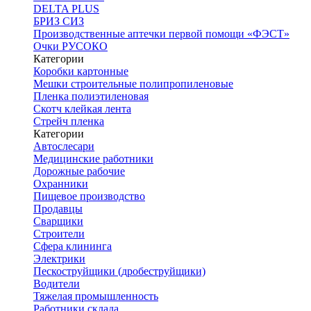
DELTA PLUS
БРИЗ СИЗ
Производственные аптечки первой помощи «ФЭСТ»
Очки РУСОКО
Категории
Коробки картонные
Мешки строительные полипропиленовые
Пленка полиэтиленовая
Скотч клейкая лента
Стрейч пленка
Категории
Автослесари
Медицинские работники
Дорожные рабочие
Охранники
Пищевое производство
Продавцы
Сварщики
Строители
Сфера клининга
Электрики
Пескоструйщики (дробеструйщики)
Водители
Тяжелая промышленность
Работники склада