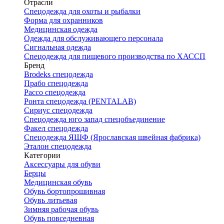
Отрасли
Спецодежда для охоты и рыбалки
Форма для охранников
Медицинская одежда
Одежда для обслуживающего персонала
Сигнальная одежда
Спецодежда для пищевого производства по ХАССП
Бренд
Brodeks спецодежда
Прабо спецодежда
Рассо спецодежда
Ронта спецодежда (PENTALAB)
Сириус спецодежда
Спецодежда юго запад спецобъединение
Факел спецодежда
Спецодежда ЯШФ (Ярославская швейная фабрика)
Эталон спецодежда
Категории
Аксессуары для обуви
Берцы
Медицинская обувь
Обувь бортопрошивная
Обувь литьевая
Зимняя рабочая обувь
Обувь повседневная