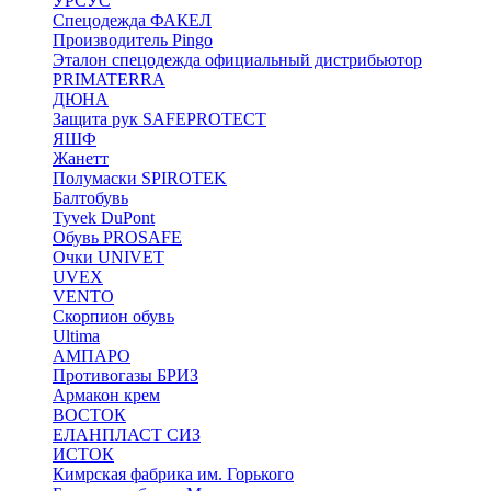
УРСУС
Спецодежда ФАКЕЛ
Производитель Pingo
Эталон спецодежда официальный дистрибьютор
PRIMATERRA
ДЮНА
Защита рук SAFEPROTECT
ЯШФ
Жанетт
Полумаски SPIROTEK
Балтобувь
Tyvek DuPont
Обувь PROSAFE
Очки UNIVET
UVEX
VENTO
Скорпион обувь
Ultima
АМПАРО
Противогазы БРИЗ
Армакон крем
ВОСТОК
ЕЛАНПЛАСТ СИЗ
ИСТОК
Кимрская фабрика им. Горького