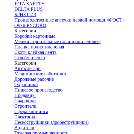
JETA SAFETY
DELTA PLUS
БРИЗ СИЗ
Производственные аптечки первой помощи «ФЭСТ»
Очки РУСОКО
Категории
Коробки картонные
Мешки строительные полипропиленовые
Пленка полиэтиленовая
Скотч клейкая лента
Стрейч пленка
Категории
Автослесари
Медицинские работники
Дорожные рабочие
Охранники
Пищевое производство
Продавцы
Сварщики
Строители
Сфера клининга
Электрики
Пескоструйщики (дробеструйщики)
Водители
Тяжелая промышленность