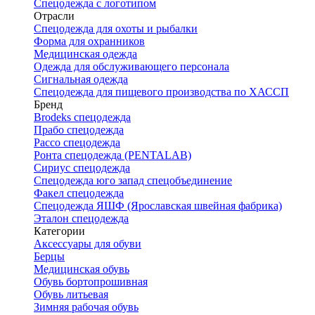
Спецодежда с логотипом
Отрасли
Спецодежда для охоты и рыбалки
Форма для охранников
Медицинская одежда
Одежда для обслуживающего персонала
Сигнальная одежда
Спецодежда для пищевого производства по ХАССП
Бренд
Brodeks спецодежда
Прабо спецодежда
Рассо спецодежда
Ронта спецодежда (PENTALAB)
Сириус спецодежда
Спецодежда юго запад спецобъединение
Факел спецодежда
Спецодежда ЯШФ (Ярославская швейная фабрика)
Эталон спецодежда
Категории
Аксессуары для обуви
Берцы
Медицинская обувь
Обувь бортопрошивная
Обувь литьевая
Зимняя рабочая обувь