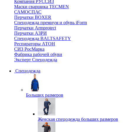
Компания РУССИЗ
Маски сварщика TECMEN
САМОСПАС
Перчатки BOXER
Спецодежда премиум и обувь iForm
Перчатки Armprotect
Перчатки АЗРИ
Спецодежда BALTSAFETY
Респираторы АТОН
СИЗ РосМарка
Фабрика рабочей обуви
Эксперт Спецодежда
Спецодежда
Больших размеров
Женская спецодежда больших размеров