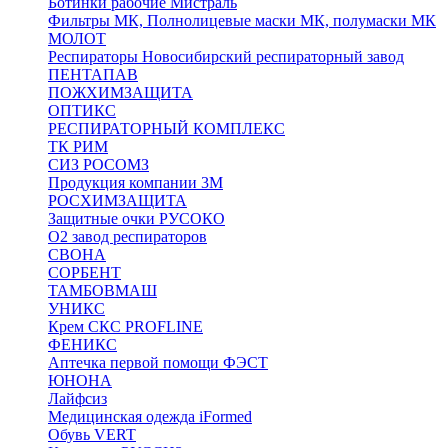
Ботинки рабочие Мистраль
Фильтры МК, Полнолицевые маски МК, полумаски МК
МОЛОТ
Респираторы Новосибирский респираторный завод
ПЕНТАПАВ
ПОЖХИМЗАЩИТА
ОПТИКС
РЕСПИРАТОРНЫЙ КОМПЛЕКС
ТК РИМ
СИЗ РОСОМЗ
Продукция компании 3M
РОСХИМЗАЩИТА
Защитные очки РУСОКО
О2 завод респираторов
СВОНА
СОРБЕНТ
ТАМБОВМАШ
УНИКС
Крем СКС PROFLINE
ФЕНИКС
Аптечка первой помощи ФЭСТ
ЮНОНА
Лайфсиз
Медицинская одежда iFormed
Обувь VERT