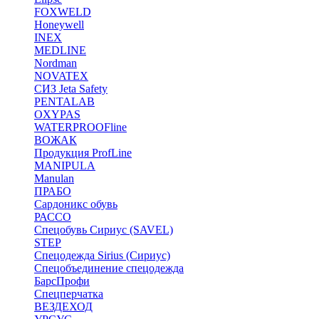
FOXWELD
Honeywell
INEX
MEDLINE
Nordman
NOVATEX
СИЗ Jeta Safety
PENTALAB
OXYPAS
WATERPROOFline
ВОЖАК
Продукция ProfLine
MANIPULA
Manulan
ПРАБО
Сардоникс обувь
РАССО
Спецобувь Сириус (SAVEL)
STEP
Спецодежда Sirius (Сириус)
Спецобъединение спецодежда
БарсПрофи
Спецперчатка
ВЕЗДЕХОД