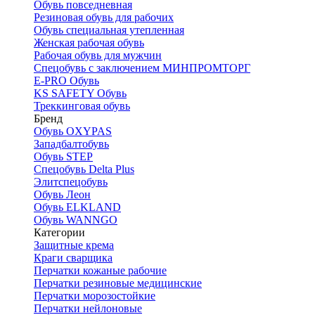
Обувь повседневная
Резиновая обувь для рабочих
Обувь специальная утепленная
Женская рабочая обувь
Рабочая обувь для мужчин
Спецобувь с заключением МИНПРОМТОРГ
E-PRO Обувь
KS SAFETY Обувь
Треккинговая обувь
Бренд
Обувь OXYPAS
Западбалтобувь
Обувь STEP
Спецобувь Delta Plus
Элитспецобувь
Обувь Леон
Обувь ELKLAND
Обувь WANNGO
Категории
Защитные крема
Краги сварщика
Перчатки кожаные рабочие
Перчатки резиновые медицинские
Перчатки морозостойкие
Перчатки нейлоновые