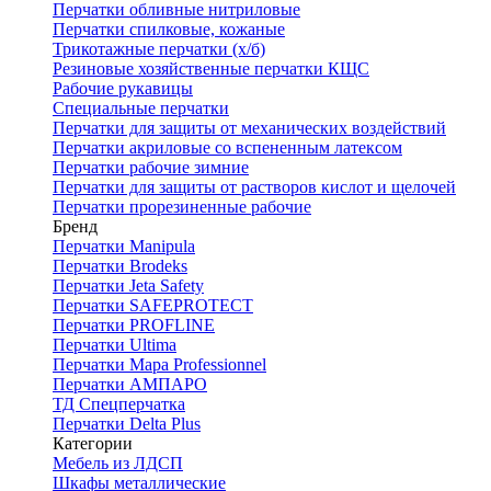
Перчатки обливные нитриловые
Перчатки спилковые, кожаные
Трикотажные перчатки (х/б)
Резиновые хозяйственные перчатки КЩС
Рабочие рукавицы
Специальные перчатки
Перчатки для защиты от механических воздействий
Перчатки акриловые со вспененным латексом
Перчатки рабочие зимние
Перчатки для защиты от растворов кислот и щелочей
Перчатки прорезиненные рабочие
Бренд
Перчатки Manipula
Перчатки Brodeks
Перчатки Jeta Safety
Перчатки SAFEPROTECT
Перчатки PROFLINE
Перчатки Ultima
Перчатки Мара Professionnel
Перчатки АМПАРО
ТД Спецперчатка
Перчатки Delta Plus
Категории
Мебель из ЛДСП
Шкафы металлические