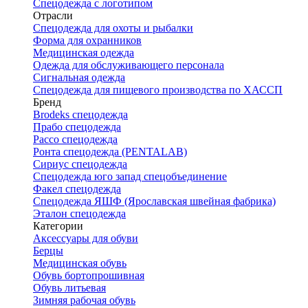
Спецодежда с логотипом
Отрасли
Спецодежда для охоты и рыбалки
Форма для охранников
Медицинская одежда
Одежда для обслуживающего персонала
Сигнальная одежда
Спецодежда для пищевого производства по ХАССП
Бренд
Brodeks спецодежда
Прабо спецодежда
Рассо спецодежда
Ронта спецодежда (PENTALAB)
Сириус спецодежда
Спецодежда юго запад спецобъединение
Факел спецодежда
Спецодежда ЯШФ (Ярославская швейная фабрика)
Эталон спецодежда
Категории
Аксессуары для обуви
Берцы
Медицинская обувь
Обувь бортопрошивная
Обувь литьевая
Зимняя рабочая обувь