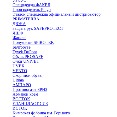
УРСУС
Спецодежда ФАКЕЛ
Производитель Pingo
Эталон спецодежда официальный дистрибьютор
PRIMATERRA
ДЮНА
Защита рук SAFEPROTECT
ЯШФ
Жанетт
Полумаски SPIROTEK
Балтобувь
Tyvek DuPont
Обувь PROSAFE
Очки UNIVET
UVEX
VENTO
Скорпион обувь
Ultima
АМПАРО
Противогазы БРИЗ
Армакон крем
ВОСТОК
ЕЛАНПЛАСТ СИЗ
ИСТОК
Кимрская фабрика им. Горького