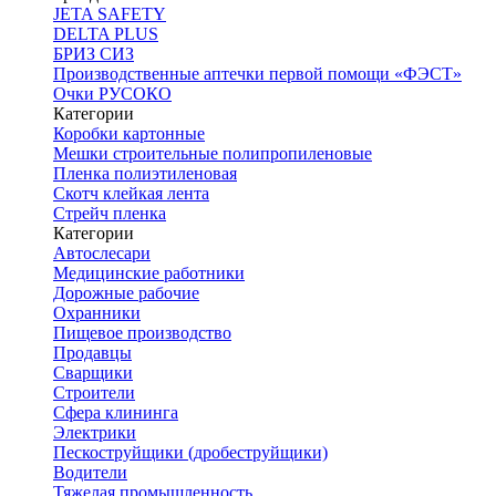
JETA SAFETY
DELTA PLUS
БРИЗ СИЗ
Производственные аптечки первой помощи «ФЭСТ»
Очки РУСОКО
Категории
Коробки картонные
Мешки строительные полипропиленовые
Пленка полиэтиленовая
Скотч клейкая лента
Стрейч пленка
Категории
Автослесари
Медицинские работники
Дорожные рабочие
Охранники
Пищевое производство
Продавцы
Сварщики
Строители
Сфера клининга
Электрики
Пескоструйщики (дробеструйщики)
Водители
Тяжелая промышленность