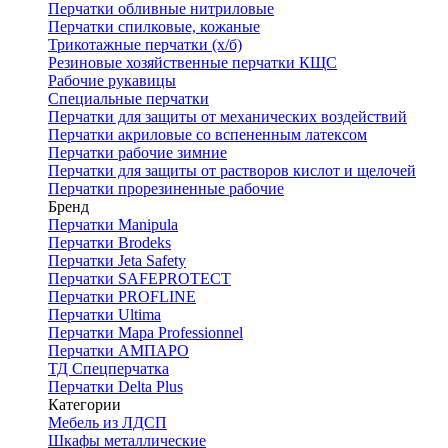
Перчатки обливные нитриловые
Перчатки спилковые, кожаные
Трикотажные перчатки (х/б)
Резиновые хозяйственные перчатки КЩС
Рабочие рукавицы
Специальные перчатки
Перчатки для защиты от механических воздействий
Перчатки акриловые со вспененным латексом
Перчатки рабочие зимние
Перчатки для защиты от растворов кислот и щелочей
Перчатки прорезиненные рабочие
Бренд
Перчатки Manipula
Перчатки Brodeks
Перчатки Jeta Safety
Перчатки SAFEPROTECT
Перчатки PROFLINE
Перчатки Ultima
Перчатки Мара Professionnel
Перчатки АМПАРО
ТД Спецперчатка
Перчатки Delta Plus
Категории
Мебель из ЛДСП
Шкафы металлические