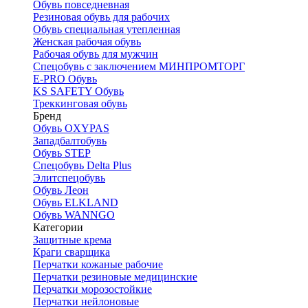
Обувь повседневная
Резиновая обувь для рабочих
Обувь специальная утепленная
Женская рабочая обувь
Рабочая обувь для мужчин
Спецобувь с заключением МИНПРОМТОРГ
E-PRO Обувь
KS SAFETY Обувь
Треккинговая обувь
Бренд
Обувь OXYPAS
Западбалтобувь
Обувь STEP
Спецобувь Delta Plus
Элитспецобувь
Обувь Леон
Обувь ELKLAND
Обувь WANNGO
Категории
Защитные крема
Краги сварщика
Перчатки кожаные рабочие
Перчатки резиновые медицинские
Перчатки морозостойкие
Перчатки нейлоновые