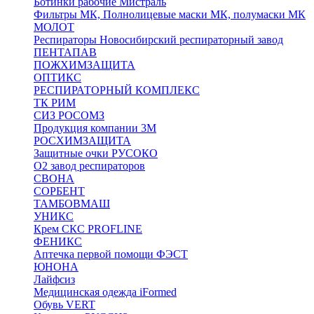
Ботинки рабочие Мистраль
Фильтры МК, Полнолицевые маски МК, полумаски МК
МОЛОТ
Респираторы Новосибирский респираторный завод
ПЕНТАПАВ
ПОЖХИМЗАЩИТА
ОПТИКС
РЕСПИРАТОРНЫЙ КОМПЛЕКС
ТК РИМ
СИЗ РОСОМЗ
Продукция компании 3M
РОСХИМЗАЩИТА
Защитные очки РУСОКО
О2 завод респираторов
СВОНА
СОРБЕНТ
ТАМБОВМАШ
УНИКС
Крем СКС PROFLINE
ФЕНИКС
Аптечка первой помощи ФЭСТ
ЮНОНА
Лайфсиз
Медицинская одежда iFormed
Обувь VERT