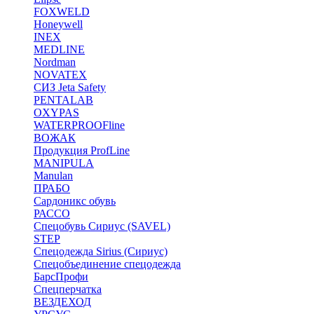
FOXWELD
Honeywell
INEX
MEDLINE
Nordman
NOVATEX
СИЗ Jeta Safety
PENTALAB
OXYPAS
WATERPROOFline
ВОЖАК
Продукция ProfLine
MANIPULA
Manulan
ПРАБО
Сардоникс обувь
РАССО
Спецобувь Сириус (SAVEL)
STEP
Спецодежда Sirius (Сириус)
Спецобъединение спецодежда
БарсПрофи
Спецперчатка
ВЕЗДЕХОД