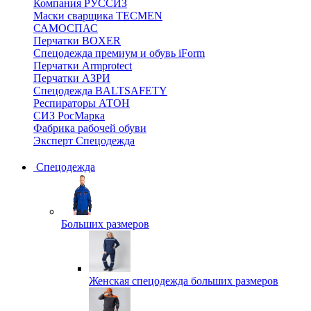
Компания РУССИЗ
Маски сварщика TECMEN
САМОСПАС
Перчатки BOXER
Спецодежда премиум и обувь iForm
Перчатки Armprotect
Перчатки АЗРИ
Спецодежда BALTSAFETY
Респираторы АТОН
СИЗ РосМарка
Фабрика рабочей обуви
Эксперт Спецодежда
Спецодежда
Больших размеров
Женская спецодежда больших размеров