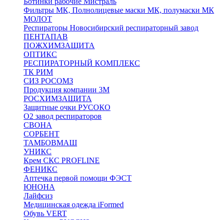
Ботинки рабочие Мистраль
Фильтры МК, Полнолицевые маски МК, полумаски МК
МОЛОТ
Респираторы Новосибирский респираторный завод
ПЕНТАПАВ
ПОЖХИМЗАЩИТА
ОПТИКС
РЕСПИРАТОРНЫЙ КОМПЛЕКС
ТК РИМ
СИЗ РОСОМЗ
Продукция компании 3M
РОСХИМЗАЩИТА
Защитные очки РУСОКО
О2 завод респираторов
СВОНА
СОРБЕНТ
ТАМБОВМАШ
УНИКС
Крем СКС PROFLINE
ФЕНИКС
Аптечка первой помощи ФЭСТ
ЮНОНА
Лайфсиз
Медицинская одежда iFormed
Обувь VERT