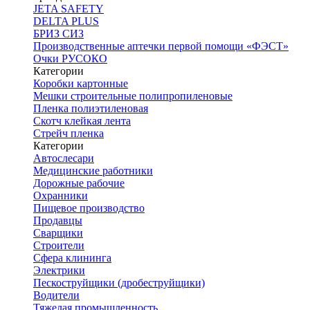
JETA SAFETY
DELTA PLUS
БРИЗ СИЗ
Производственные аптечки первой помощи «ФЭСТ»
Очки РУСОКО
Категории
Коробки картонные
Мешки строительные полипропиленовые
Пленка полиэтиленовая
Скотч клейкая лента
Стрейч пленка
Категории
Автослесари
Медицинские работники
Дорожные рабочие
Охранники
Пищевое производство
Продавцы
Сварщики
Строители
Сфера клининга
Электрики
Пескоструйщики (дробеструйщики)
Водители
Тяжелая промышленность