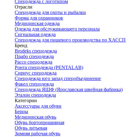
Спецодежда с логотипом
Отрасли
Спецодежда для охоты и рыбалки
Форма для охранников
Медицинская одежда
Одежда для обслуживающего персонала
Сигнальная одежда
Спецодежда для пищевого производства по ХАССП
Бренд
Brodeks спецодежда
Прабо спецодежда
Рассо спецодежда
Ронта спецодежда (PENTALAB)
Сириус спецодежда
Спецодежда юго запад спецобъединение
Факел спецодежда
Спецодежда ЯШФ (Ярославская швейная фабрика)
Эталон спецодежда
Категории
Аксессуары для обуви
Берцы
Медицинская обувь
Обувь бортопрошивная
Обувь литьевая
Зимняя рабочая обувь