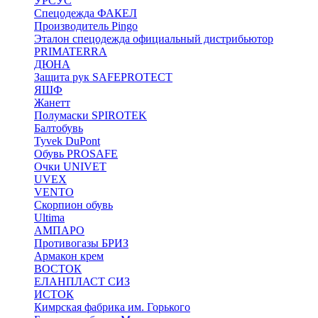
УРСУС
Спецодежда ФАКЕЛ
Производитель Pingo
Эталон спецодежда официальный дистрибьютор
PRIMATERRA
ДЮНА
Защита рук SAFEPROTECT
ЯШФ
Жанетт
Полумаски SPIROTEK
Балтобувь
Tyvek DuPont
Обувь PROSAFE
Очки UNIVET
UVEX
VENTO
Скорпион обувь
Ultima
АМПАРО
Противогазы БРИЗ
Армакон крем
ВОСТОК
ЕЛАНПЛАСТ СИЗ
ИСТОК
Кимрская фабрика им. Горького