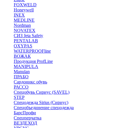
FOXWELD
Honeywell
INEX
MEDLINE
Nordman
NOVATEX
СИЗ Jeta Safety
PENTALAB
OXYPAS
WATERPROOFline
ВОЖАК
Продукция ProfLine
MANIPULA
Manulan
ПРАБО
Сардоникс обувь
РАССО
Спецобувь Сириус (SAVEL)
STEP
Спецодежда Sirius (Сириус)
Спецобъединение спецодежда
БарсПрофи
Спецперчатка
ВЕЗДЕХОД