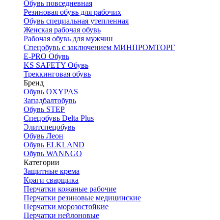
Обувь повседневная
Резиновая обувь для рабочих
Обувь специальная утепленная
Женская рабочая обувь
Рабочая обувь для мужчин
Спецобувь с заключением МИНПРОМТОРГ
E-PRO Обувь
KS SAFETY Обувь
Треккинговая обувь
Бренд
Обувь OXYPAS
Западбалтобувь
Обувь STEP
Спецобувь Delta Plus
Элитспецобувь
Обувь Леон
Обувь ELKLAND
Обувь WANNGO
Категории
Защитные крема
Краги сварщика
Перчатки кожаные рабочие
Перчатки резиновые медицинские
Перчатки морозостойкие
Перчатки нейлоновые