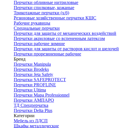
Перчатки обливные нитриловые
Перчатки спилковые, кожаные
Трикотажные перчатки (х/б)
Резиновые хозяйственные перчатки КЩС
Рабочие рукавицы
Специальные перчатки
Перчатки для защиты от механических воздействий
Перчатки акриловые со вспененным латексом
Перчатки рабочие зимние
Перчатки для защиты от растворов кислот и щелочей
Перчатки прорезиненные рабочие
Бренд
Перчатки Manipula
Перчатки Brodeks
Перчатки Jeta Safety
Перчатки SAFEPROTECT
Перчатки PROFLINE
Перчатки Ultima
Перчатки Мара Professionnel
Перчатки АМПАРО
ТД Спецперчатка
Перчатки Delta Plus
Категории
Мебель из ЛДСП
Шкафы металлические