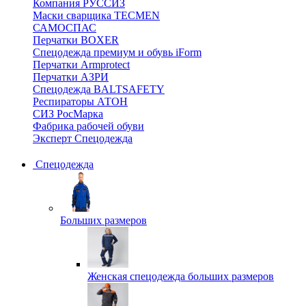
Компания РУССИЗ
Маски сварщика TECMEN
САМОСПАС
Перчатки BOXER
Спецодежда премиум и обувь iForm
Перчатки Armprotect
Перчатки АЗРИ
Спецодежда BALTSAFETY
Респираторы АТОН
СИЗ РосМарка
Фабрика рабочей обуви
Эксперт Спецодежда
Спецодежда
Больших размеров
Женская спецодежда больших размеров