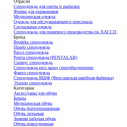
Отрасли
Спецодежда для охоты и рыбалки
Форма для охранников
Медицинская одежда
Одежда для обслуживающего персонала
Сигнальная одежда
Спецодежда для пищевого производства по ХАССП
Бренд
Brodeks спецодежда
Прабо спецодежда
Рассо спецодежда
Ронта спецодежда (PENTALAB)
Сириус спецодежда
Спецодежда юго запад спецобъединение
Факел спецодежда
Спецодежда ЯШФ (Ярославская швейная фабрика)
Эталон спецодежда
Категории
Аксессуары для обуви
Берцы
Медицинская обувь
Обувь бортопрошивная
Обувь литьевая
Зимняя рабочая обувь
Обувь повседневная