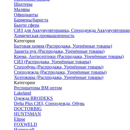
Шахтеры
Маляры
Официанты
Бармены/бариста
Бьюти сфера
СИЗ для Аккумуляторщика, Спецодежда Аккумуляторщи
Химическая промышленность
Категории
Бытовая химия (Распродажа, Уценённые товары)
Защита рук (Распродажа, Уценённые товары)
Крема, Антисептики (Распродажа, Уценённые товары)
СИЗ (Распродажа, Уценённые товары)
Спецобувь (Распродажа, Уценённые товары)
Спецодежда (Распродажа, Уценённые товары)
Хозтовары (Распродажа, Уценённые товары)
Категории
Респираторы ВМ оптом
Lakeland
Одежда BRODEKS
Delta Plus СИЗ, Спецодежда, Обувь
DOCTORBIG
HUNTSMAN
Elipse
FOXWELD
Honeywell