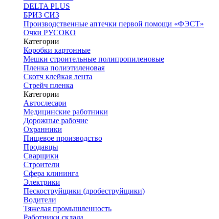
DELTA PLUS
БРИЗ СИЗ
Производственные аптечки первой помощи «ФЭСТ»
Очки РУСОКО
Категории
Коробки картонные
Мешки строительные полипропиленовые
Пленка полиэтиленовая
Скотч клейкая лента
Стрейч пленка
Категории
Автослесари
Медицинские работники
Дорожные рабочие
Охранники
Пищевое производство
Продавцы
Сварщики
Строители
Сфера клининга
Электрики
Пескоструйщики (дробеструйщики)
Водители
Тяжелая промышленность
Работники склада