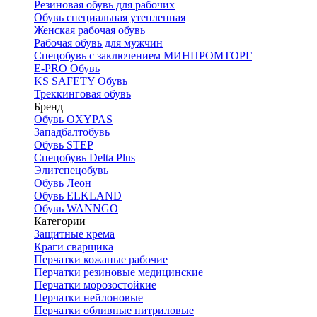
Резиновая обувь для рабочих
Обувь специальная утепленная
Женская рабочая обувь
Рабочая обувь для мужчин
Спецобувь с заключением МИНПРОМТОРГ
E-PRO Обувь
KS SAFETY Обувь
Треккинговая обувь
Бренд
Обувь OXYPAS
Западбалтобувь
Обувь STEP
Спецобувь Delta Plus
Элитспецобувь
Обувь Леон
Обувь ELKLAND
Обувь WANNGO
Категории
Защитные крема
Краги сварщика
Перчатки кожаные рабочие
Перчатки резиновые медицинские
Перчатки морозостойкие
Перчатки нейлоновые
Перчатки обливные нитриловые