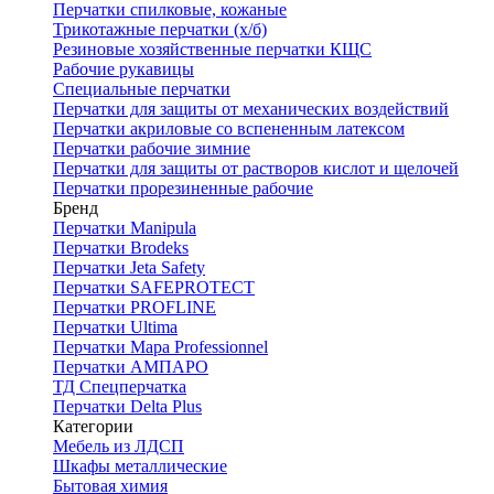
Перчатки спилковые, кожаные
Трикотажные перчатки (х/б)
Резиновые хозяйственные перчатки КЩС
Рабочие рукавицы
Специальные перчатки
Перчатки для защиты от механических воздействий
Перчатки акриловые со вспененным латексом
Перчатки рабочие зимние
Перчатки для защиты от растворов кислот и щелочей
Перчатки прорезиненные рабочие
Бренд
Перчатки Manipula
Перчатки Brodeks
Перчатки Jeta Safety
Перчатки SAFEPROTECT
Перчатки PROFLINE
Перчатки Ultima
Перчатки Мара Professionnel
Перчатки АМПАРО
ТД Спецперчатка
Перчатки Delta Plus
Категории
Мебель из ЛДСП
Шкафы металлические
Бытовая химия