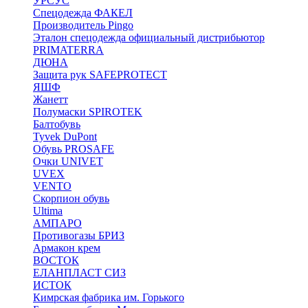
УРСУС
Спецодежда ФАКЕЛ
Производитель Pingo
Эталон спецодежда официальный дистрибьютор
PRIMATERRA
ДЮНА
Защита рук SAFEPROTECT
ЯШФ
Жанетт
Полумаски SPIROTEK
Балтобувь
Tyvek DuPont
Обувь PROSAFE
Очки UNIVET
UVEX
VENTO
Скорпион обувь
Ultima
АМПАРО
Противогазы БРИЗ
Армакон крем
ВОСТОК
ЕЛАНПЛАСТ СИЗ
ИСТОК
Кимрская фабрика им. Горького