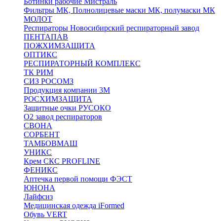
Ботинки рабочие Мистраль
Фильтры МК, Полнолицевые маски МК, полумаски МК
МОЛОТ
Респираторы Новосибирский респираторный завод
ПЕНТАПАВ
ПОЖХИМЗАЩИТА
ОПТИКС
РЕСПИРАТОРНЫЙ КОМПЛЕКС
ТК РИМ
СИЗ РОСОМЗ
Продукция компании 3M
РОСХИМЗАЩИТА
Защитные очки РУСОКО
О2 завод респираторов
СВОНА
СОРБЕНТ
ТАМБОВМАШ
УНИКС
Крем СКС PROFLINE
ФЕНИКС
Аптечка первой помощи ФЭСТ
ЮНОНА
Лайфсиз
Медицинская одежда iFormed
Обувь VERT