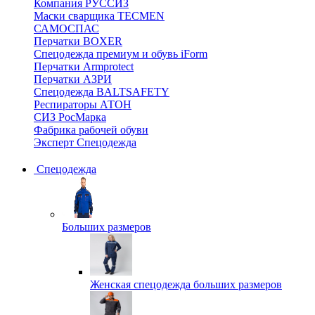
Компания РУССИЗ
Маски сварщика TECMEN
САМОСПАС
Перчатки BOXER
Спецодежда премиум и обувь iForm
Перчатки Armprotect
Перчатки АЗРИ
Спецодежда BALTSAFETY
Респираторы АТОН
СИЗ РосМарка
Фабрика рабочей обуви
Эксперт Спецодежда
Спецодежда
Больших размеров
Женская спецодежда больших размеров