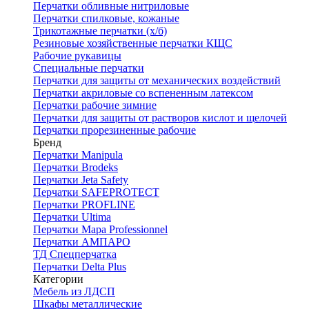
Перчатки обливные нитриловые
Перчатки спилковые, кожаные
Трикотажные перчатки (х/б)
Резиновые хозяйственные перчатки КЩС
Рабочие рукавицы
Специальные перчатки
Перчатки для защиты от механических воздействий
Перчатки акриловые со вспененным латексом
Перчатки рабочие зимние
Перчатки для защиты от растворов кислот и щелочей
Перчатки прорезиненные рабочие
Бренд
Перчатки Manipula
Перчатки Brodeks
Перчатки Jeta Safety
Перчатки SAFEPROTECT
Перчатки PROFLINE
Перчатки Ultima
Перчатки Мара Professionnel
Перчатки АМПАРО
ТД Спецперчатка
Перчатки Delta Plus
Категории
Мебель из ЛДСП
Шкафы металлические