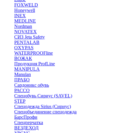
FOXWELD
Honeywell
INEX
MEDLINE
Nordman
NOVATEX
СИЗ Jeta Safety
PENTALAB
OXYPAS
WATERPROOFline
ВОЖАК
Продукция ProfLine
MANIPULA
Manulan
ПРАБО
Сардоникс обувь
РАССО
Спецобувь Сириус (SAVEL)
STEP
Спецодежда Sirius (Сириус)
Спецобъединение спецодежда
БарсПрофи
Спецперчатка
ВЕЗДЕХОД