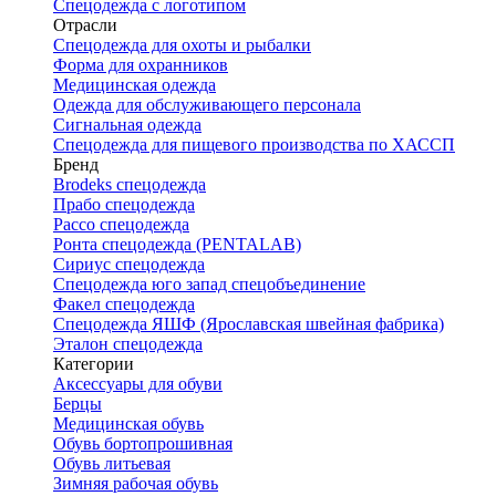
Спецодежда с логотипом
Отрасли
Спецодежда для охоты и рыбалки
Форма для охранников
Медицинская одежда
Одежда для обслуживающего персонала
Сигнальная одежда
Спецодежда для пищевого производства по ХАССП
Бренд
Brodeks спецодежда
Прабо спецодежда
Рассо спецодежда
Ронта спецодежда (PENTALAB)
Сириус спецодежда
Спецодежда юго запад спецобъединение
Факел спецодежда
Спецодежда ЯШФ (Ярославская швейная фабрика)
Эталон спецодежда
Категории
Аксессуары для обуви
Берцы
Медицинская обувь
Обувь бортопрошивная
Обувь литьевая
Зимняя рабочая обувь