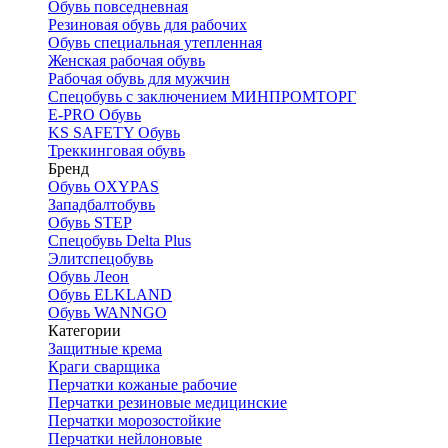
Обувь повседневная
Резиновая обувь для рабочих
Обувь специальная утепленная
Женская рабочая обувь
Рабочая обувь для мужчин
Спецобувь с заключением МИНПРОМТОРГ
E-PRO Обувь
KS SAFETY Обувь
Треккинговая обувь
Бренд
Обувь OXYPAS
Западбалтобувь
Обувь STEP
Спецобувь Delta Plus
Элитспецобувь
Обувь Леон
Обувь ELKLAND
Обувь WANNGO
Категории
Защитные крема
Краги сварщика
Перчатки кожаные рабочие
Перчатки резиновые медицинские
Перчатки морозостойкие
Перчатки нейлоновые