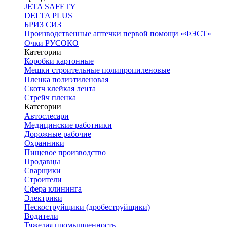
JETA SAFETY
DELTA PLUS
БРИЗ СИЗ
Производственные аптечки первой помощи «ФЭСТ»
Очки РУСОКО
Категории
Коробки картонные
Мешки строительные полипропиленовые
Пленка полиэтиленовая
Скотч клейкая лента
Стрейч пленка
Категории
Автослесари
Медицинские работники
Дорожные рабочие
Охранники
Пищевое производство
Продавцы
Сварщики
Строители
Сфера клининга
Электрики
Пескоструйщики (дробеструйщики)
Водители
Тяжелая промышленность