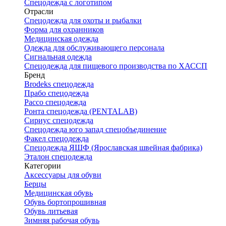
Спецодежда с логотипом
Отрасли
Спецодежда для охоты и рыбалки
Форма для охранников
Медицинская одежда
Одежда для обслуживающего персонала
Сигнальная одежда
Спецодежда для пищевого производства по ХАССП
Бренд
Brodeks спецодежда
Прабо спецодежда
Рассо спецодежда
Ронта спецодежда (PENTALAB)
Сириус спецодежда
Спецодежда юго запад спецобъединение
Факел спецодежда
Спецодежда ЯШФ (Ярославская швейная фабрика)
Эталон спецодежда
Категории
Аксессуары для обуви
Берцы
Медицинская обувь
Обувь бортопрошивная
Обувь литьевая
Зимняя рабочая обувь