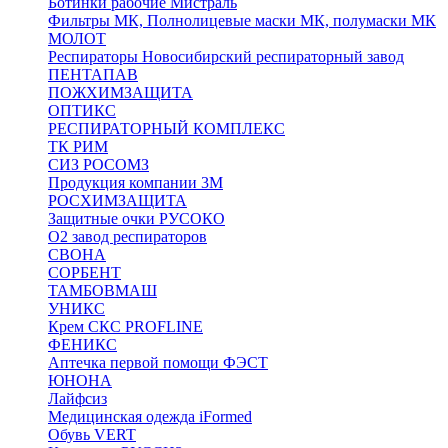
Ботинки рабочие Мистраль
Фильтры МК, Полнолицевые маски МК, полумаски МК
МОЛОТ
Респираторы Новосибирский респираторный завод
ПЕНТАПАВ
ПОЖХИМЗАЩИТА
ОПТИКС
РЕСПИРАТОРНЫЙ КОМПЛЕКС
ТК РИМ
СИЗ РОСОМЗ
Продукция компании 3M
РОСХИМЗАЩИТА
Защитные очки РУСОКО
О2 завод респираторов
СВОНА
СОРБЕНТ
ТАМБОВМАШ
УНИКС
Крем СКС PROFLINE
ФЕНИКС
Аптечка первой помощи ФЭСТ
ЮНОНА
Лайфсиз
Медицинская одежда iFormed
Обувь VERT