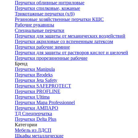
Перчатки обливные нитриловые
Перчатки спилковые, кожаные
Трикотажные перчатки (х/б)
Резиновые хозяйственные перчатки КЩС
Рабочие рукавицы
Специальные перчатки
Перчатки для защиты от механических воздействий
Перчатки акриловые со вспененным латексом
Перчатки рабочие зимние
Перчатки для защиты от растворов кислот и щелочей
Перчатки прорезиненные рабочие
Бренд
Перчатки Manipula
Перчатки Brodeks
Перчатки Jeta Safety
Перчатки SAFEPROTECT
Перчатки PROFLINE
Перчатки Ultima
Перчатки Мара Professionnel
Перчатки АМПАРО
ТД Спецперчатка
Перчатки Delta Plus
Категории
Мебель из ЛДСП
Шкафы металлические