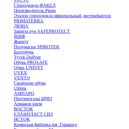
УРСУС
Спецодежда ФАКЕЛ
Производитель Pingo
Эталон спецодежда официальный дистрибьютор
PRIMATERRA
ДЮНА
Защита рук SAFEPROTECT
ЯШФ
Жанетт
Полумаски SPIROTEK
Балтобувь
Tyvek DuPont
Обувь PROSAFE
Очки UNIVET
UVEX
VENTO
Скорпион обувь
Ultima
АМПАРО
Противогазы БРИЗ
Армакон крем
ВОСТОК
ЕЛАНПЛАСТ СИЗ
ИСТОК
Кимрская фабрика им. Горького