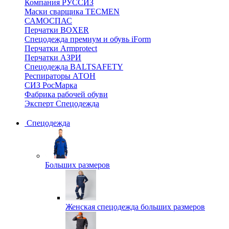
Компания РУССИЗ
Маски сварщика TECMEN
САМОСПАС
Перчатки BOXER
Спецодежда премиум и обувь iForm
Перчатки Armprotect
Перчатки АЗРИ
Спецодежда BALTSAFETY
Респираторы АТОН
СИЗ РосМарка
Фабрика рабочей обуви
Эксперт Спецодежда
Спецодежда
Больших размеров
Женская спецодежда больших размеров