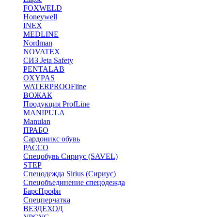
FOXWELD
Honeywell
INEX
MEDLINE
Nordman
NOVATEX
СИЗ Jeta Safety
PENTALAB
OXYPAS
WATERPROOFline
ВОЖАК
Продукция ProfLine
MANIPULA
Manulan
ПРАБО
Сардоникс обувь
РАССО
Спецобувь Сириус (SAVEL)
STEP
Спецодежда Sirius (Сириус)
Спецобъединение спецодежда
БарсПрофи
Спецперчатка
ВЕЗДЕХОД