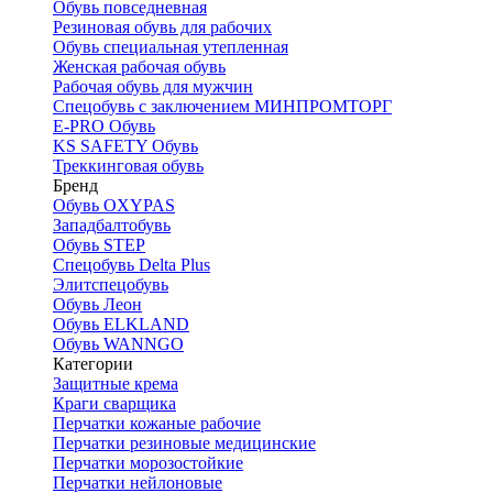
Обувь повседневная
Резиновая обувь для рабочих
Обувь специальная утепленная
Женская рабочая обувь
Рабочая обувь для мужчин
Спецобувь с заключением МИНПРОМТОРГ
E-PRO Обувь
KS SAFETY Обувь
Треккинговая обувь
Бренд
Обувь OXYPAS
Западбалтобувь
Обувь STEP
Спецобувь Delta Plus
Элитспецобувь
Обувь Леон
Обувь ELKLAND
Обувь WANNGO
Категории
Защитные крема
Краги сварщика
Перчатки кожаные рабочие
Перчатки резиновые медицинские
Перчатки морозостойкие
Перчатки нейлоновые