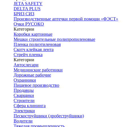
JETA SAFETY
DELTA PLUS
БРИЗ СИЗ
Производственные аптечки первой помощи «ФЭСТ»
Очки РУСОКО
Категории
Коробки картонные
Мешки строительные полипропиленовые
Пленка полиэтиленовая
Скотч клейкая лента
Стрейч пленка
Категории
Автослесари
Медицинские работники
Дорожные рабочие
Охранники
Пищевое производство
Продавцы
Сварщики
Строители
Сфера клининга
Электрики
Пескоструйщики (дробеструйщики)
Водители
Тяжелая промышленность