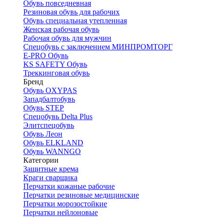
Обувь повседневная
Резиновая обувь для рабочих
Обувь специальная утепленная
Женская рабочая обувь
Рабочая обувь для мужчин
Спецобувь с заключением МИНПРОМТОРГ
E-PRO Обувь
KS SAFETY Обувь
Треккинговая обувь
Бренд
Обувь OXYPAS
Западбалтобувь
Обувь STEP
Спецобувь Delta Plus
Элитспецобувь
Обувь Леон
Обувь ELKLAND
Обувь WANNGO
Категории
Защитные крема
Краги сварщика
Перчатки кожаные рабочие
Перчатки резиновые медицинские
Перчатки морозостойкие
Перчатки нейлоновые