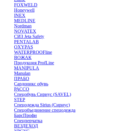
FOXWELD
Honeywell
INEX
MEDLINE
Nordman
NOVATEX
СИЗ Jeta Safety
PENTALAB
OXYPAS
WATERPROOFline
ВОЖАК
Продукция ProfLine
MANIPULA
Manulan
ПРАБО
Сардоникс обувь
РАССО
Спецобувь Сириус (SAVEL)
STEP
Спецодежда Sirius (Сириус)
Спецобъединение спецодежда
БарсПрофи
Спецперчатка
ВЕЗДЕХОД