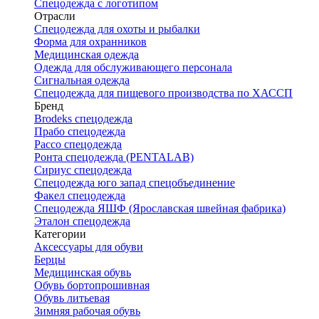
Спецодежда с логотипом
Отрасли
Спецодежда для охоты и рыбалки
Форма для охранников
Медицинская одежда
Одежда для обслуживающего персонала
Сигнальная одежда
Спецодежда для пищевого производства по ХАССП
Бренд
Brodeks спецодежда
Прабо спецодежда
Рассо спецодежда
Ронта спецодежда (PENTALAB)
Сириус спецодежда
Спецодежда юго запад спецобъединение
Факел спецодежда
Спецодежда ЯШФ (Ярославская швейная фабрика)
Эталон спецодежда
Категории
Аксессуары для обуви
Берцы
Медицинская обувь
Обувь бортопрошивная
Обувь литьевая
Зимняя рабочая обувь