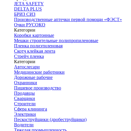
JETA SAFETY
DELTA PLUS
БРИЗ СИЗ
Производственные аптечки первой помощи «ФЭСТ»
Очки РУСОКО
Категории
Коробки картонные
Мешки строительные полипропиленовые
Пленка полиэтиленовая
Скотч клейкая лента
Стрейч пленка
Категории
Автослесари
Медицинские работники
Дорожные рабочие
Охранники
Пищевое производство
Продавцы
Сварщики
Строители
Сфера клининга
Электрики
Пескоструйщики (дробеструйщики)
Водители
Тяжелая промышленность