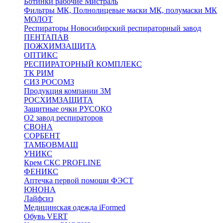
Ботинки рабочие Мистраль
Фильтры МК, Полнолицевые маски МК, полумаски МК
МОЛОТ
Респираторы Новосибирский респираторный завод
ПЕНТАПАВ
ПОЖХИМЗАЩИТА
ОПТИКС
РЕСПИРАТОРНЫЙ КОМПЛЕКС
ТК РИМ
СИЗ РОСОМЗ
Продукция компании 3M
РОСХИМЗАЩИТА
Защитные очки РУСОКО
О2 завод респираторов
СВОНА
СОРБЕНТ
ТАМБОВМАШ
УНИКС
Крем СКС PROFLINE
ФЕНИКС
Аптечка первой помощи ФЭСТ
ЮНОНА
Лайфсиз
Медицинская одежда iFormed
Обувь VERT