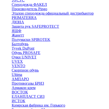
УРСУС
Спецодежда ФАКЕЛ
Производитель Pingo
Эталон спецодежда официальный дистрибьютор
PRIMATERRA
ДЮНА
Защита рук SAFEPROTECT
ЯШФ
Жанетт
Полумаски SPIROTEK
Балтобувь
Tyvek DuPont
Обувь PROSAFE
Очки UNIVET
UVEX
VENTO
Скорпион обувь
Ultima
АМПАРО
Противогазы БРИЗ
Армакон крем
ВОСТОК
ЕЛАНПЛАСТ СИЗ
ИСТОК
Кимрская фабрика им. Горького