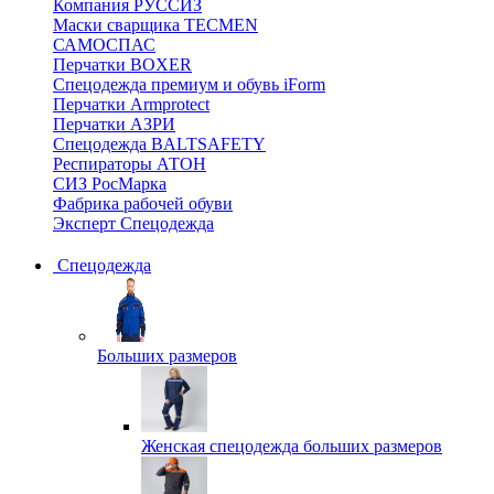
Компания РУССИЗ
Маски сварщика TECMEN
САМОСПАС
Перчатки BOXER
Спецодежда премиум и обувь iForm
Перчатки Armprotect
Перчатки АЗРИ
Спецодежда BALTSAFETY
Респираторы АТОН
СИЗ РосМарка
Фабрика рабочей обуви
Эксперт Спецодежда
Спецодежда
Больших размеров
Женская спецодежда больших размеров