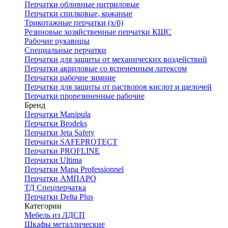
Перчатки обливные нитриловые
Перчатки спилковые, кожаные
Трикотажные перчатки (х/б)
Резиновые хозяйственные перчатки КЩС
Рабочие рукавицы
Специальные перчатки
Перчатки для защиты от механических воздействий
Перчатки акриловые со вспененным латексом
Перчатки рабочие зимние
Перчатки для защиты от растворов кислот и щелочей
Перчатки прорезиненные рабочие
Бренд
Перчатки Manipula
Перчатки Brodeks
Перчатки Jeta Safety
Перчатки SAFEPROTECT
Перчатки PROFLINE
Перчатки Ultima
Перчатки Мара Professionnel
Перчатки АМПАРО
ТД Спецперчатка
Перчатки Delta Plus
Категории
Мебель из ЛДСП
Шкафы металлические