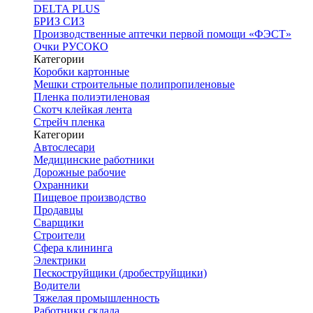
DELTA PLUS
БРИЗ СИЗ
Производственные аптечки первой помощи «ФЭСТ»
Очки РУСОКО
Категории
Коробки картонные
Мешки строительные полипропиленовые
Пленка полиэтиленовая
Скотч клейкая лента
Стрейч пленка
Категории
Автослесари
Медицинские работники
Дорожные рабочие
Охранники
Пищевое производство
Продавцы
Сварщики
Строители
Сфера клининга
Электрики
Пескоструйщики (дробеструйщики)
Водители
Тяжелая промышленность
Работники склада