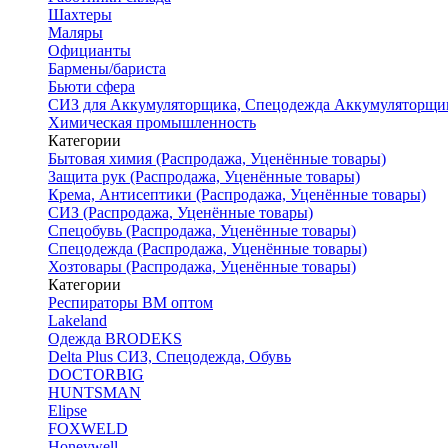
Шахтеры
Маляры
Официанты
Бармены/бариста
Бьюти сфера
СИЗ для Аккумуляторщика, Спецодежда Аккумуляторщи
Химическая промышленность
Категории
Бытовая химия (Распродажа, Уценённые товары)
Защита рук (Распродажа, Уценённые товары)
Крема, Антисептики (Распродажа, Уценённые товары)
СИЗ (Распродажа, Уценённые товары)
Спецобувь (Распродажа, Уценённые товары)
Спецодежда (Распродажа, Уценённые товары)
Хозтовары (Распродажа, Уценённые товары)
Категории
Респираторы ВМ оптом
Lakeland
Одежда BRODEKS
Delta Plus СИЗ, Спецодежда, Обувь
DOCTORBIG
HUNTSMAN
Elipse
FOXWELD
Honeywell