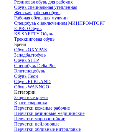
Резиновая обувь для рабочих
Обувь специальная утепленная
Женская рабочая обувь
Рабочая обувь для мужчин
Спецобувь с заключением МИНПРОМТОРГ
E-PRO Обувь
KS SAFETY Обувь
Треккинговая обувь
Бренд
Обувь OXYPAS
Западбалтобувь
Обувь STEP
Спецобувь Delta Plus
Элитспецобувь
Обувь Леон
Обувь ELKLAND
Обувь WANNGO
Категории
Защитные крема
Краги сварщика
Перчатки кожаные рабочие
Перчатки резиновые медицинские
Перчатки морозостойкие
Перчатки нейлоновые
Перчатки обливные нитриловые