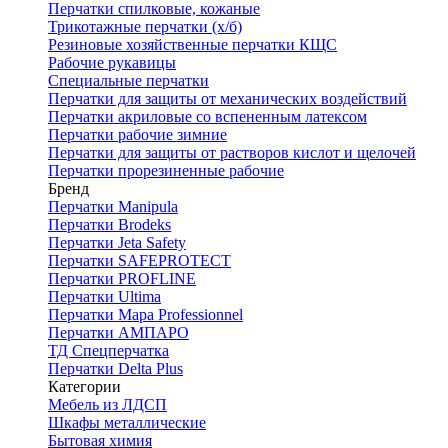
Перчатки спилковые, кожаные
Трикотажные перчатки (х/б)
Резиновые хозяйственные перчатки КЩС
Рабочие рукавицы
Специальные перчатки
Перчатки для защиты от механических воздействий
Перчатки акриловые со вспененным латексом
Перчатки рабочие зимние
Перчатки для защиты от растворов кислот и щелочей
Перчатки прорезиненные рабочие
Бренд
Перчатки Manipula
Перчатки Brodeks
Перчатки Jeta Safety
Перчатки SAFEPROTECT
Перчатки PROFLINE
Перчатки Ultima
Перчатки Мара Professionnel
Перчатки АМПАРО
ТД Спецперчатка
Перчатки Delta Plus
Категории
Мебель из ЛДСП
Шкафы металлические
Бытовая химия