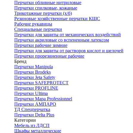
Перчатки обливные нитриловые
Перчатки спилковые, кожаные
Трикотажные перчатки (х/б)
Резиновые хозяйственные перчатки КЩС
Рабочие рукавицы
Специальные перчатки
Перчатки для защиты от механических воздействий
Перчатки акриловые со вспененным латексом
Перчатки рабочие зимние
Перчатки для защиты от растворов кислот и щелочей
Перчатки прорезиненные рабочие
Бренд
Перчатки Manipula
Перчатки Brodeks
Перчатки Jeta Safety
Перчатки SAFEPROTECT
Перчатки PROFLINE
Перчатки Ultima
Перчатки Мара Professionnel
Перчатки АМПАРО
ТД Спецперчатка
Перчатки Delta Plus
Категории
Мебель из ЛДСП
Шкафы металлические