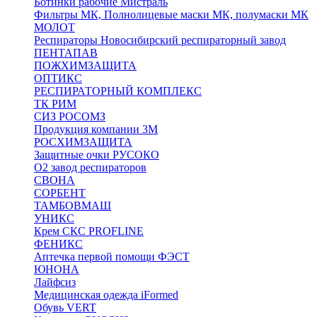
Ботинки рабочие Мистраль
Фильтры МК, Полнолицевые маски МК, полумаски МК
МОЛОТ
Респираторы Новосибирский респираторный завод
ПЕНТАПАВ
ПОЖХИМЗАЩИТА
ОПТИКС
РЕСПИРАТОРНЫЙ КОМПЛЕКС
ТК РИМ
СИЗ РОСОМЗ
Продукция компании 3M
РОСХИМЗАЩИТА
Защитные очки РУСОКО
О2 завод респираторов
СВОНА
СОРБЕНТ
ТАМБОВМАШ
УНИКС
Крем СКС PROFLINE
ФЕНИКС
Аптечка первой помощи ФЭСТ
ЮНОНА
Лайфсиз
Медицинская одежда iFormed
Обувь VERT