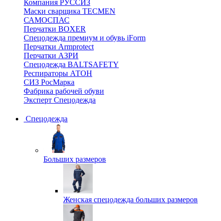
Компания РУССИЗ
Маски сварщика TECMEN
САМОСПАС
Перчатки BOXER
Спецодежда премиум и обувь iForm
Перчатки Armprotect
Перчатки АЗРИ
Спецодежда BALTSAFETY
Респираторы АТОН
СИЗ РосМарка
Фабрика рабочей обуви
Эксперт Спецодежда
Спецодежда
Больших размеров
Женская спецодежда больших размеров