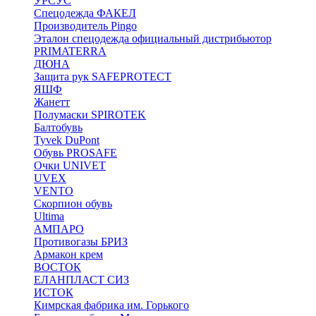
УРСУС
Спецодежда ФАКЕЛ
Производитель Pingo
Эталон спецодежда официальный дистрибьютор
PRIMATERRA
ДЮНА
Защита рук SAFEPROTECT
ЯШФ
Жанетт
Полумаски SPIROTEK
Балтобувь
Tyvek DuPont
Обувь PROSAFE
Очки UNIVET
UVEX
VENTO
Скорпион обувь
Ultima
АМПАРО
Противогазы БРИЗ
Армакон крем
ВОСТОК
ЕЛАНПЛАСТ СИЗ
ИСТОК
Кимрская фабрика им. Горького