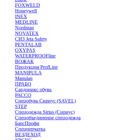
FOXWELD
Honeywell
INEX
MEDLINE
Nordman
NOVATEX
СИЗ Jeta Safety
PENTALAB
OXYPAS
WATERPROOFline
ВОЖАК
Продукция ProfLine
MANIPULA
Manulan
ПРАБО
Сардоникс обувь
РАССО
Спецобувь Сириус (SAVEL)
STEP
Спецодежда Sirius (Сириус)
Спецобъединение спецодежда
БарсПрофи
Спецперчатка
ВЕЗДЕХОД