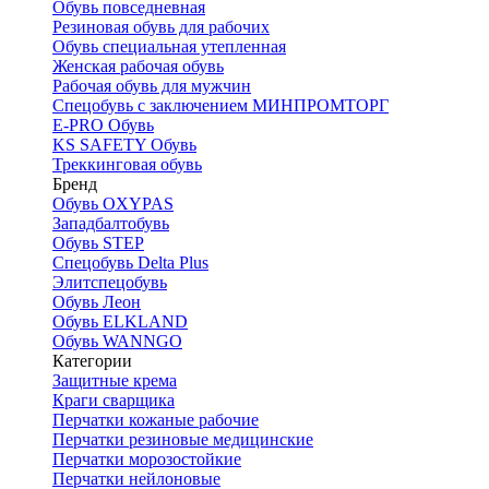
Обувь повседневная
Резиновая обувь для рабочих
Обувь специальная утепленная
Женская рабочая обувь
Рабочая обувь для мужчин
Спецобувь с заключением МИНПРОМТОРГ
E-PRO Обувь
KS SAFETY Обувь
Треккинговая обувь
Бренд
Обувь OXYPAS
Западбалтобувь
Обувь STEP
Спецобувь Delta Plus
Элитспецобувь
Обувь Леон
Обувь ELKLAND
Обувь WANNGO
Категории
Защитные крема
Краги сварщика
Перчатки кожаные рабочие
Перчатки резиновые медицинские
Перчатки морозостойкие
Перчатки нейлоновые