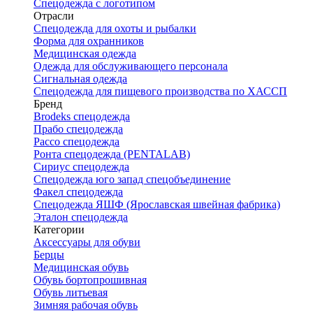
Спецодежда с логотипом
Отрасли
Спецодежда для охоты и рыбалки
Форма для охранников
Медицинская одежда
Одежда для обслуживающего персонала
Сигнальная одежда
Спецодежда для пищевого производства по ХАССП
Бренд
Brodeks спецодежда
Прабо спецодежда
Рассо спецодежда
Ронта спецодежда (PENTALAB)
Сириус спецодежда
Спецодежда юго запад спецобъединение
Факел спецодежда
Спецодежда ЯШФ (Ярославская швейная фабрика)
Эталон спецодежда
Категории
Аксессуары для обуви
Берцы
Медицинская обувь
Обувь бортопрошивная
Обувь литьевая
Зимняя рабочая обувь