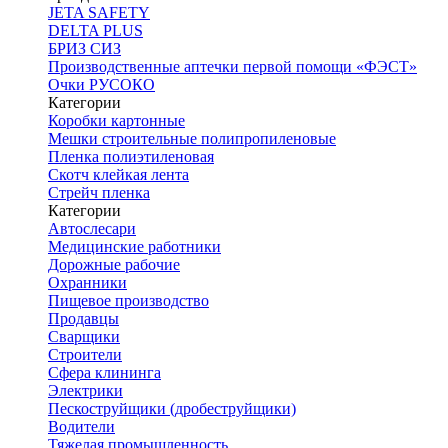
JETA SAFETY
DELTA PLUS
БРИЗ СИЗ
Производственные аптечки первой помощи «ФЭСТ»
Очки РУСОКО
Категории
Коробки картонные
Мешки строительные полипропиленовые
Пленка полиэтиленовая
Скотч клейкая лента
Стрейч пленка
Категории
Автослесари
Медицинские работники
Дорожные рабочие
Охранники
Пищевое производство
Продавцы
Сварщики
Строители
Сфера клининга
Электрики
Пескоструйщики (дробеструйщики)
Водители
Тяжелая промышленность