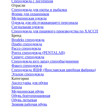
Спецодежда с логотипом
Отрасли
Спецодежда для охоты и рыбалки
Форма для охранников
Медицинская одежда
Одежда для обслуживающего персонала
Сигнальная одежда
Спецодежда для пищевого производства по ХАССП
Бренд
Brodeks спецодежда
Прабо спецодежда
Рассо спецодежда
Ронта спецодежда (PENTALAB)
Сириус спецодежда
Спецодежда юго запад спецобъединение
Факел спецодежда
Спецодежда ЯШФ (Ярославская швейная фабрика)
Эталон спецодежда
Категории
Аксессуары для обуви
Берцы
Медицинская обувь
Обувь бортопрошивная
Обувь литьевая
Зимняя рабочая обувь