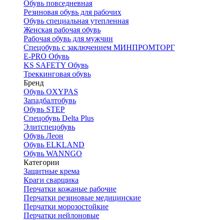
Обувь повседневная
Резиновая обувь для рабочих
Обувь специальная утепленная
Женская рабочая обувь
Рабочая обувь для мужчин
Спецобувь с заключением МИНПРОМТОРГ
E-PRO Обувь
KS SAFETY Обувь
Треккинговая обувь
Бренд
Обувь OXYPAS
Западбалтобувь
Обувь STEP
Спецобувь Delta Plus
Элитспецобувь
Обувь Леон
Обувь ELKLAND
Обувь WANNGO
Категории
Защитные крема
Краги сварщика
Перчатки кожаные рабочие
Перчатки резиновые медицинские
Перчатки морозостойкие
Перчатки нейлоновые