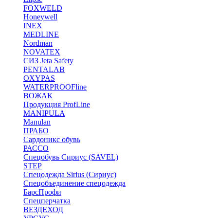
FOXWELD
Honeywell
INEX
MEDLINE
Nordman
NOVATEX
СИЗ Jeta Safety
PENTALAB
OXYPAS
WATERPROOFline
ВОЖАК
Продукция ProfLine
MANIPULA
Manulan
ПРАБО
Сардоникс обувь
РАССО
Спецобувь Сириус (SAVEL)
STEP
Спецодежда Sirius (Сириус)
Спецобъединение спецодежда
БарсПрофи
Спецперчатка
ВЕЗДЕХОД