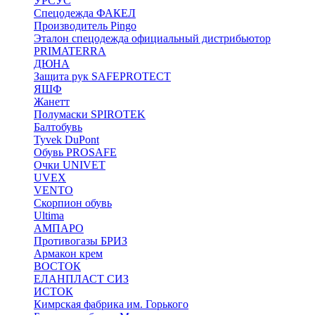
УРСУС
Спецодежда ФАКЕЛ
Производитель Pingo
Эталон спецодежда официальный дистрибьютор
PRIMATERRA
ДЮНА
Защита рук SAFEPROTECT
ЯШФ
Жанетт
Полумаски SPIROTEK
Балтобувь
Tyvek DuPont
Обувь PROSAFE
Очки UNIVET
UVEX
VENTO
Скорпион обувь
Ultima
АМПАРО
Противогазы БРИЗ
Армакон крем
ВОСТОК
ЕЛАНПЛАСТ СИЗ
ИСТОК
Кимрская фабрика им. Горького