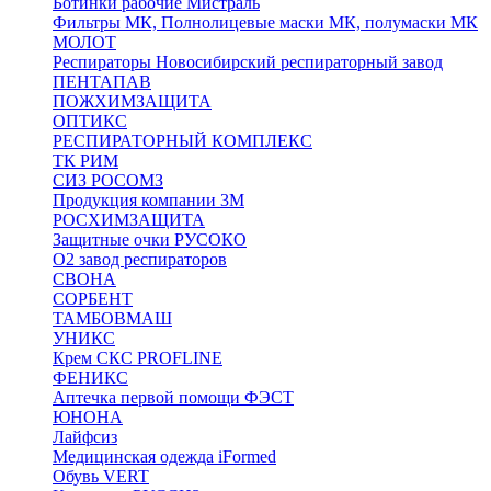
Ботинки рабочие Мистраль
Фильтры МК, Полнолицевые маски МК, полумаски МК
МОЛОТ
Респираторы Новосибирский респираторный завод
ПЕНТАПАВ
ПОЖХИМЗАЩИТА
ОПТИКС
РЕСПИРАТОРНЫЙ КОМПЛЕКС
ТК РИМ
СИЗ РОСОМЗ
Продукция компании 3M
РОСХИМЗАЩИТА
Защитные очки РУСОКО
О2 завод респираторов
СВОНА
СОРБЕНТ
ТАМБОВМАШ
УНИКС
Крем СКС PROFLINE
ФЕНИКС
Аптечка первой помощи ФЭСТ
ЮНОНА
Лайфсиз
Медицинская одежда iFormed
Обувь VERT