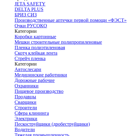
JETA SAFETY
DELTA PLUS
БРИЗ СИЗ
Производственные аптечки первой помощи «ФЭСТ»
Очки РУСОКО
Категории
Коробки картонные
Мешки строительные полипропиленовые
Пленка полиэтиленовая
Скотч клейкая лента
Стрейч пленка
Категории
Автослесари
Медицинские работники
Дорожные рабочие
Охранники
Пищевое производство
Продавцы
Сварщики
Строители
Сфера клининга
Электрики
Пескоструйщики (дробеструйщики)
Водители
Тяжелая промышленность