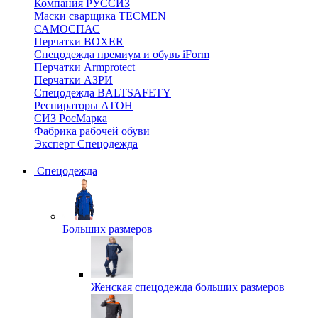
Компания РУССИЗ
Маски сварщика TECMEN
САМОСПАС
Перчатки BOXER
Спецодежда премиум и обувь iForm
Перчатки Armprotect
Перчатки АЗРИ
Спецодежда BALTSAFETY
Респираторы АТОН
СИЗ РосМарка
Фабрика рабочей обуви
Эксперт Спецодежда
Спецодежда
Больших размеров
Женская спецодежда больших размеров