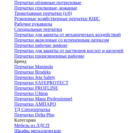
Перчатки обливные нитриловые
Перчатки спилковые, кожаные
Трикотажные перчатки (х/б)
Резиновые хозяйственные перчатки КЩС
Рабочие рукавицы
Специальные перчатки
Перчатки для защиты от механических воздействий
Перчатки акриловые со вспененным латексом
Перчатки рабочие зимние
Перчатки для защиты от растворов кислот и щелочей
Перчатки прорезиненные рабочие
Бренд
Перчатки Manipula
Перчатки Brodeks
Перчатки Jeta Safety
Перчатки SAFEPROTECT
Перчатки PROFLINE
Перчатки Ultima
Перчатки Мара Professionnel
Перчатки АМПАРО
ТД Спецперчатка
Перчатки Delta Plus
Категории
Мебель из ЛДСП
Шкафы металлические