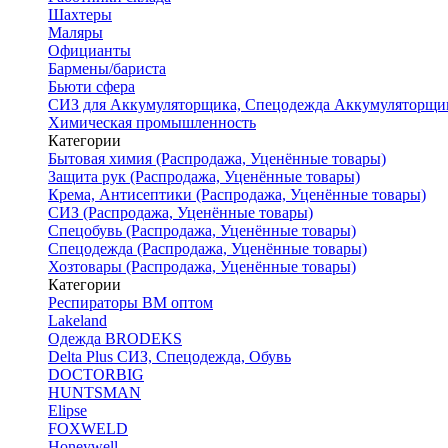
Шахтеры
Маляры
Официанты
Бармены/бариста
Бьюти сфера
СИЗ для Аккумуляторщика, Спецодежда Аккумуляторщи
Химическая промышленность
Категории
Бытовая химия (Распродажа, Уценённые товары)
Защита рук (Распродажа, Уценённые товары)
Крема, Антисептики (Распродажа, Уценённые товары)
СИЗ (Распродажа, Уценённые товары)
Спецобувь (Распродажа, Уценённые товары)
Спецодежда (Распродажа, Уценённые товары)
Хозтовары (Распродажа, Уценённые товары)
Категории
Респираторы ВМ оптом
Lakeland
Одежда BRODEKS
Delta Plus СИЗ, Спецодежда, Обувь
DOCTORBIG
HUNTSMAN
Elipse
FOXWELD
Honeywell