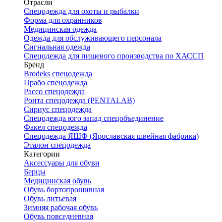
Отрасли
Спецодежда для охоты и рыбалки
Форма для охранников
Медицинская одежда
Одежда для обслуживающего персонала
Сигнальная одежда
Спецодежда для пищевого производства по ХАССП
Бренд
Brodeks спецодежда
Прабо спецодежда
Рассо спецодежда
Ронта спецодежда (PENTALAB)
Сириус спецодежда
Спецодежда юго запад спецобъединение
Факел спецодежда
Спецодежда ЯШФ (Ярославская швейная фабрика)
Эталон спецодежда
Категории
Аксессуары для обуви
Берцы
Медицинская обувь
Обувь бортопрошивная
Обувь литьевая
Зимняя рабочая обувь
Обувь повседневная