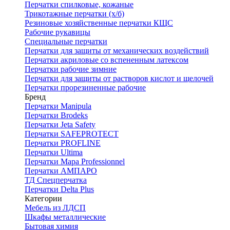
Перчатки спилковые, кожаные
Трикотажные перчатки (х/б)
Резиновые хозяйственные перчатки КЩС
Рабочие рукавицы
Специальные перчатки
Перчатки для защиты от механических воздействий
Перчатки акриловые со вспененным латексом
Перчатки рабочие зимние
Перчатки для защиты от растворов кислот и щелочей
Перчатки прорезиненные рабочие
Бренд
Перчатки Manipula
Перчатки Brodeks
Перчатки Jeta Safety
Перчатки SAFEPROTECT
Перчатки PROFLINE
Перчатки Ultima
Перчатки Мара Professionnel
Перчатки АМПАРО
ТД Спецперчатка
Перчатки Delta Plus
Категории
Мебель из ЛДСП
Шкафы металлические
Бытовая химия