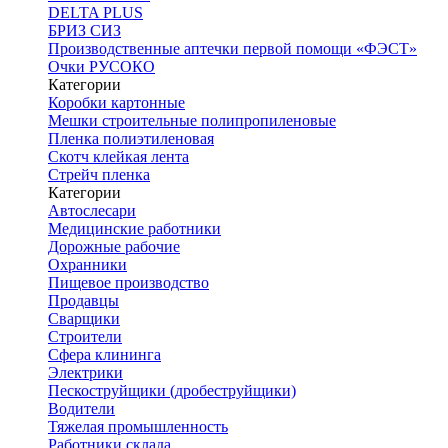
DELTA PLUS
БРИЗ СИЗ
Производственные аптечки первой помощи «ФЭСТ»
Очки РУСОКО
Категории
Коробки картонные
Мешки строительные полипропиленовые
Пленка полиэтиленовая
Скотч клейкая лента
Стрейч пленка
Категории
Автослесари
Медицинские работники
Дорожные рабочие
Охранники
Пищевое производство
Продавцы
Сварщики
Строители
Сфера клининга
Электрики
Пескоструйщики (дробеструйщики)
Водители
Тяжелая промышленность
Работники склада