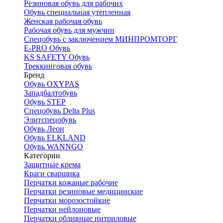
Резиновая обувь для рабочих
Обувь специальная утепленная
Женская рабочая обувь
Рабочая обувь для мужчин
Спецобувь с заключением МИНПРОМТОРГ
E-PRO Обувь
KS SAFETY Обувь
Треккинговая обувь
Бренд
Обувь OXYPAS
Западбалтобувь
Обувь STEP
Спецобувь Delta Plus
Элитспецобувь
Обувь Леон
Обувь ELKLAND
Обувь WANNGO
Категории
Защитные крема
Краги сварщика
Перчатки кожаные рабочие
Перчатки резиновые медицинские
Перчатки морозостойкие
Перчатки нейлоновые
Перчатки обливные нитриловые