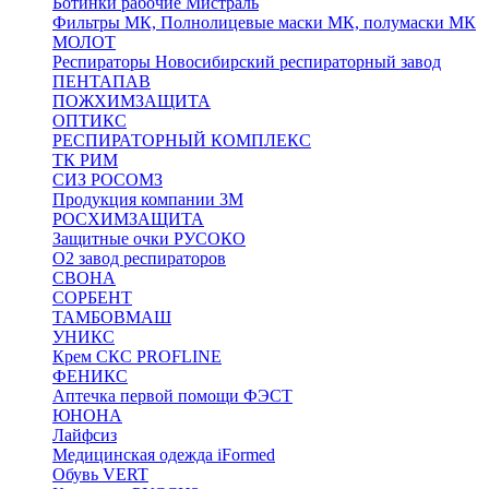
Ботинки рабочие Мистраль
Фильтры МК, Полнолицевые маски МК, полумаски МК
МОЛОТ
Респираторы Новосибирский респираторный завод
ПЕНТАПАВ
ПОЖХИМЗАЩИТА
ОПТИКС
РЕСПИРАТОРНЫЙ КОМПЛЕКС
ТК РИМ
СИЗ РОСОМЗ
Продукция компании 3M
РОСХИМЗАЩИТА
Защитные очки РУСОКО
О2 завод респираторов
СВОНА
СОРБЕНТ
ТАМБОВМАШ
УНИКС
Крем СКС PROFLINE
ФЕНИКС
Аптечка первой помощи ФЭСТ
ЮНОНА
Лайфсиз
Медицинская одежда iFormed
Обувь VERT