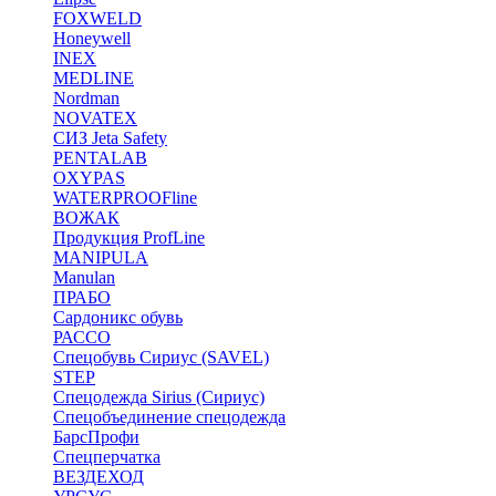
FOXWELD
Honeywell
INEX
MEDLINE
Nordman
NOVATEX
СИЗ Jeta Safety
PENTALAB
OXYPAS
WATERPROOFline
ВОЖАК
Продукция ProfLine
MANIPULA
Manulan
ПРАБО
Сардоникс обувь
РАССО
Спецобувь Сириус (SAVEL)
STEP
Спецодежда Sirius (Сириус)
Спецобъединение спецодежда
БарсПрофи
Спецперчатка
ВЕЗДЕХОД