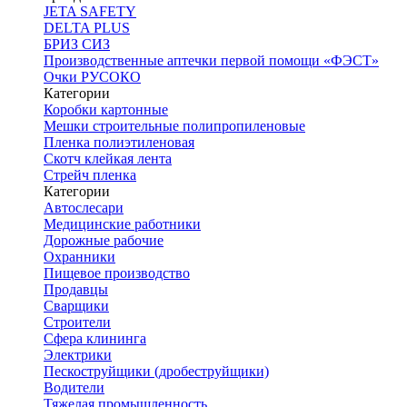
JETA SAFETY
DELTA PLUS
БРИЗ СИЗ
Производственные аптечки первой помощи «ФЭСТ»
Очки РУСОКО
Категории
Коробки картонные
Мешки строительные полипропиленовые
Пленка полиэтиленовая
Скотч клейкая лента
Стрейч пленка
Категории
Автослесари
Медицинские работники
Дорожные рабочие
Охранники
Пищевое производство
Продавцы
Сварщики
Строители
Сфера клининга
Электрики
Пескоструйщики (дробеструйщики)
Водители
Тяжелая промышленность