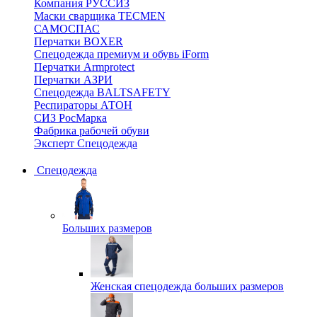
Компания РУССИЗ
Маски сварщика TECMEN
САМОСПАС
Перчатки BOXER
Спецодежда премиум и обувь iForm
Перчатки Armprotect
Перчатки АЗРИ
Спецодежда BALTSAFETY
Респираторы АТОН
СИЗ РосМарка
Фабрика рабочей обуви
Эксперт Спецодежда
Спецодежда
Больших размеров
Женская спецодежда больших размеров