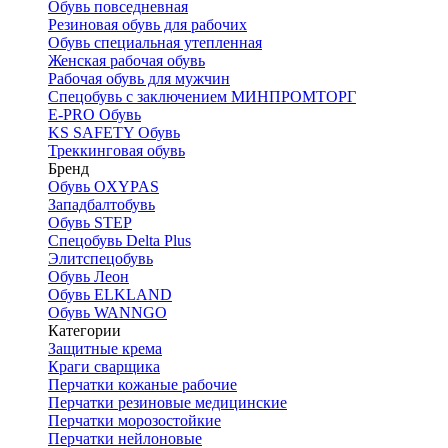
Обувь повседневная
Резиновая обувь для рабочих
Обувь специальная утепленная
Женская рабочая обувь
Рабочая обувь для мужчин
Спецобувь с заключением МИНПРОМТОРГ
E-PRO Обувь
KS SAFETY Обувь
Треккинговая обувь
Бренд
Обувь OXYPAS
Западбалтобувь
Обувь STEP
Спецобувь Delta Plus
Элитспецобувь
Обувь Леон
Обувь ELKLAND
Обувь WANNGO
Категории
Защитные крема
Краги сварщика
Перчатки кожаные рабочие
Перчатки резиновые медицинские
Перчатки морозостойкие
Перчатки нейлоновые