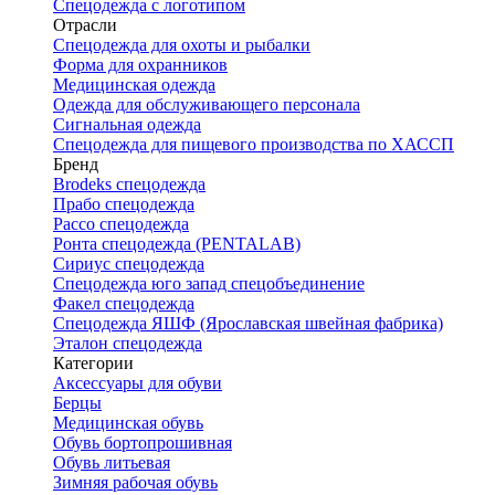
Спецодежда с логотипом
Отрасли
Спецодежда для охоты и рыбалки
Форма для охранников
Медицинская одежда
Одежда для обслуживающего персонала
Сигнальная одежда
Спецодежда для пищевого производства по ХАССП
Бренд
Brodeks спецодежда
Прабо спецодежда
Рассо спецодежда
Ронта спецодежда (PENTALAB)
Сириус спецодежда
Спецодежда юго запад спецобъединение
Факел спецодежда
Спецодежда ЯШФ (Ярославская швейная фабрика)
Эталон спецодежда
Категории
Аксессуары для обуви
Берцы
Медицинская обувь
Обувь бортопрошивная
Обувь литьевая
Зимняя рабочая обувь