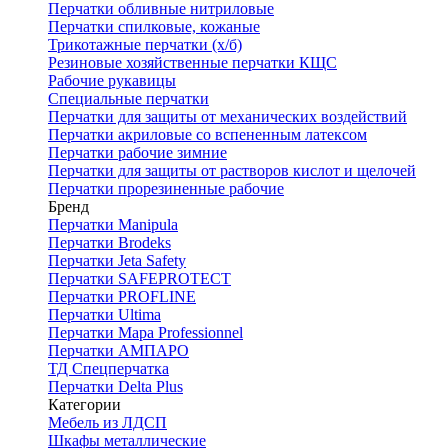
Перчатки обливные нитриловые
Перчатки спилковые, кожаные
Трикотажные перчатки (х/б)
Резиновые хозяйственные перчатки КЩС
Рабочие рукавицы
Специальные перчатки
Перчатки для защиты от механических воздействий
Перчатки акриловые со вспененным латексом
Перчатки рабочие зимние
Перчатки для защиты от растворов кислот и щелочей
Перчатки прорезиненные рабочие
Бренд
Перчатки Manipula
Перчатки Brodeks
Перчатки Jeta Safety
Перчатки SAFEPROTECT
Перчатки PROFLINE
Перчатки Ultima
Перчатки Мара Professionnel
Перчатки АМПАРО
ТД Спецперчатка
Перчатки Delta Plus
Категории
Мебель из ЛДСП
Шкафы металлические