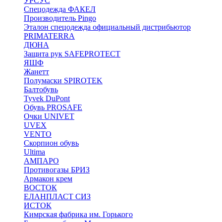
УРСУС
Спецодежда ФАКЕЛ
Производитель Pingo
Эталон спецодежда официальный дистрибьютор
PRIMATERRA
ДЮНА
Защита рук SAFEPROTECT
ЯШФ
Жанетт
Полумаски SPIROTEK
Балтобувь
Tyvek DuPont
Обувь PROSAFE
Очки UNIVET
UVEX
VENTO
Скорпион обувь
Ultima
АМПАРО
Противогазы БРИЗ
Армакон крем
ВОСТОК
ЕЛАНПЛАСТ СИЗ
ИСТОК
Кимрская фабрика им. Горького