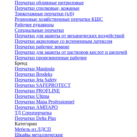
Перчатки обливные нитриловые
Перчатки спилковые, кожаные
Трикотажные перчатки (х/б)
Резиновые хозяйственные перчатки КЩС
Рабочие рукавицы
Специальные перчатки
Перчатки для защиты от механических воздействий
Перчатки акриловые со вспененным латексом
Перчатки рабочие зимние
Перчатки для защиты от растворов кислот и щелочей
Перчатки прорезиненные рабочие
Бренд
Перчатки Manipula
Перчатки Brodeks
Перчатки Jeta Safety
Перчатки SAFEPROTECT
Перчатки PROFLINE
Перчатки Ultima
Перчатки Мара Professionnel
Перчатки АМПАРО
ТД Спецперчатка
Перчатки Delta Plus
Категории
Мебель из ЛДСП
Шкафы металлические