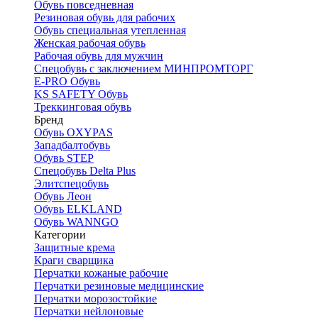
Обувь повседневная
Резиновая обувь для рабочих
Обувь специальная утепленная
Женская рабочая обувь
Рабочая обувь для мужчин
Спецобувь с заключением МИНПРОМТОРГ
E-PRO Обувь
KS SAFETY Обувь
Треккинговая обувь
Бренд
Обувь OXYPAS
Западбалтобувь
Обувь STEP
Спецобувь Delta Plus
Элитспецобувь
Обувь Леон
Обувь ELKLAND
Обувь WANNGO
Категории
Защитные крема
Краги сварщика
Перчатки кожаные рабочие
Перчатки резиновые медицинские
Перчатки морозостойкие
Перчатки нейлоновые