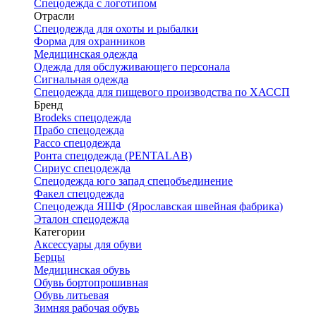
Спецодежда с логотипом
Отрасли
Спецодежда для охоты и рыбалки
Форма для охранников
Медицинская одежда
Одежда для обслуживающего персонала
Сигнальная одежда
Спецодежда для пищевого производства по ХАССП
Бренд
Brodeks спецодежда
Прабо спецодежда
Рассо спецодежда
Ронта спецодежда (PENTALAB)
Сириус спецодежда
Спецодежда юго запад спецобъединение
Факел спецодежда
Спецодежда ЯШФ (Ярославская швейная фабрика)
Эталон спецодежда
Категории
Аксессуары для обуви
Берцы
Медицинская обувь
Обувь бортопрошивная
Обувь литьевая
Зимняя рабочая обувь