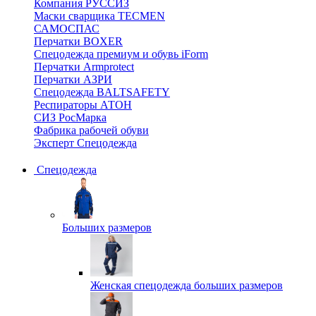
Компания РУССИЗ
Маски сварщика TECMEN
САМОСПАС
Перчатки BOXER
Спецодежда премиум и обувь iForm
Перчатки Armprotect
Перчатки АЗРИ
Спецодежда BALTSAFETY
Респираторы АТОН
СИЗ РосМарка
Фабрика рабочей обуви
Эксперт Спецодежда
Спецодежда
Больших размеров
Женская спецодежда больших размеров