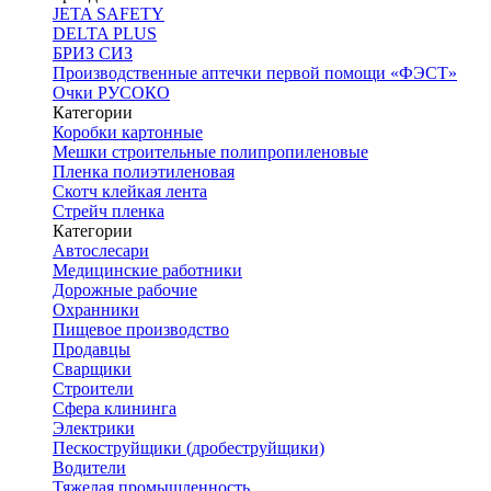
JETA SAFETY
DELTA PLUS
БРИЗ СИЗ
Производственные аптечки первой помощи «ФЭСТ»
Очки РУСОКО
Категории
Коробки картонные
Мешки строительные полипропиленовые
Пленка полиэтиленовая
Скотч клейкая лента
Стрейч пленка
Категории
Автослесари
Медицинские работники
Дорожные рабочие
Охранники
Пищевое производство
Продавцы
Сварщики
Строители
Сфера клининга
Электрики
Пескоструйщики (дробеструйщики)
Водители
Тяжелая промышленность