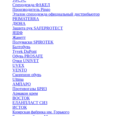
УРСУС
Спецодежда ФАКЕЛ
Производитель Pingo
Эталон спецодежда официальный дистрибьютор
PRIMATERRA
ДЮНА
Защита рук SAFEPROTECT
ЯШФ
Жанетт
Полумаски SPIROTEK
Балтобувь
Tyvek DuPont
Обувь PROSAFE
Очки UNIVET
UVEX
VENTO
Скорпион обувь
Ultima
АМПАРО
Противогазы БРИЗ
Армакон крем
ВОСТОК
ЕЛАНПЛАСТ СИЗ
ИСТОК
Кимрская фабрика им. Горького