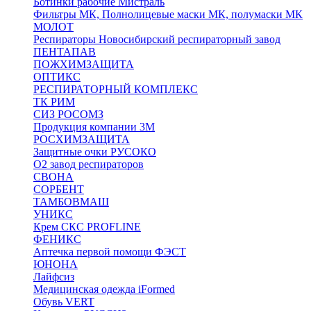
Ботинки рабочие Мистраль
Фильтры МК, Полнолицевые маски МК, полумаски МК
МОЛОТ
Респираторы Новосибирский респираторный завод
ПЕНТАПАВ
ПОЖХИМЗАЩИТА
ОПТИКС
РЕСПИРАТОРНЫЙ КОМПЛЕКС
ТК РИМ
СИЗ РОСОМЗ
Продукция компании 3M
РОСХИМЗАЩИТА
Защитные очки РУСОКО
О2 завод респираторов
СВОНА
СОРБЕНТ
ТАМБОВМАШ
УНИКС
Крем СКС PROFLINE
ФЕНИКС
Аптечка первой помощи ФЭСТ
ЮНОНА
Лайфсиз
Медицинская одежда iFormed
Обувь VERT