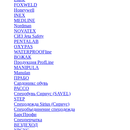
FOXWELD
Honeywell
INEX
MEDLINE
Nordman
NOVATEX
СИЗ Jeta Safety
PENTALAB
OXYPAS
WATERPROOFline
ВОЖАК
Продукция ProfLine
MANIPULA
Manulan
ПРАБО
Сардоникс обувь
РАССО
Спецобувь Сириус (SAVEL)
STEP
Спецодежда Sirius (Сириус)
Спецобъединение спецодежда
БарсПрофи
Спецперчатка
ВЕЗДЕХОД