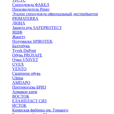
УРСУС
Спецодежда ФАКЕЛ
Производитель Pingo
Эталон спецодежда официальный дистрибьютор
PRIMATERRA
ДЮНА
Защита рук SAFEPROTECT
ЯШФ
Жанетт
Полумаски SPIROTEK
Балтобувь
Tyvek DuPont
Обувь PROSAFE
Очки UNIVET
UVEX
VENTO
Скорпион обувь
Ultima
АМПАРО
Противогазы БРИЗ
Армакон крем
ВОСТОК
ЕЛАНПЛАСТ СИЗ
ИСТОК
Кимрская фабрика им. Горького