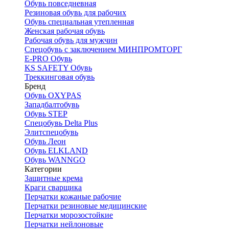
Обувь повседневная
Резиновая обувь для рабочих
Обувь специальная утепленная
Женская рабочая обувь
Рабочая обувь для мужчин
Спецобувь с заключением МИНПРОМТОРГ
E-PRO Обувь
KS SAFETY Обувь
Треккинговая обувь
Бренд
Обувь OXYPAS
Западбалтобувь
Обувь STEP
Спецобувь Delta Plus
Элитспецобувь
Обувь Леон
Обувь ELKLAND
Обувь WANNGO
Категории
Защитные крема
Краги сварщика
Перчатки кожаные рабочие
Перчатки резиновые медицинские
Перчатки морозостойкие
Перчатки нейлоновые