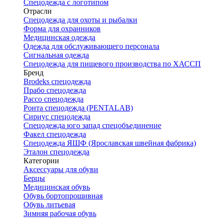
Спецодежда с логотипом
Отрасли
Спецодежда для охоты и рыбалки
Форма для охранников
Медицинская одежда
Одежда для обслуживающего персонала
Сигнальная одежда
Спецодежда для пищевого производства по ХАССП
Бренд
Brodeks спецодежда
Прабо спецодежда
Рассо спецодежда
Ронта спецодежда (PENTALAB)
Сириус спецодежда
Спецодежда юго запад спецобъединение
Факел спецодежда
Спецодежда ЯШФ (Ярославская швейная фабрика)
Эталон спецодежда
Категории
Аксессуары для обуви
Берцы
Медицинская обувь
Обувь бортопрошивная
Обувь литьевая
Зимняя рабочая обувь