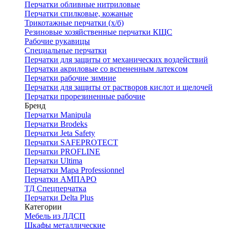
Перчатки обливные нитриловые
Перчатки спилковые, кожаные
Трикотажные перчатки (х/б)
Резиновые хозяйственные перчатки КЩС
Рабочие рукавицы
Специальные перчатки
Перчатки для защиты от механических воздействий
Перчатки акриловые со вспененным латексом
Перчатки рабочие зимние
Перчатки для защиты от растворов кислот и щелочей
Перчатки прорезиненные рабочие
Бренд
Перчатки Manipula
Перчатки Brodeks
Перчатки Jeta Safety
Перчатки SAFEPROTECT
Перчатки PROFLINE
Перчатки Ultima
Перчатки Мара Professionnel
Перчатки АМПАРО
ТД Спецперчатка
Перчатки Delta Plus
Категории
Мебель из ЛДСП
Шкафы металлические