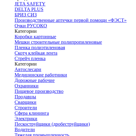
JETA SAFETY
DELTA PLUS
БРИЗ СИЗ
Производственные аптечки первой помощи «ФЭСТ»
Очки РУСОКО
Категории
Коробки картонные
Мешки строительные полипропиленовые
Пленка полиэтиленовая
Скотч клейкая лента
Стрейч пленка
Категории
Автослесари
Медицинские работники
Дорожные рабочие
Охранники
Пищевое производство
Продавцы
Сварщики
Строители
Сфера клининга
Электрики
Пескоструйщики (дробеструйщики)
Водители
Тяжелая промышленность