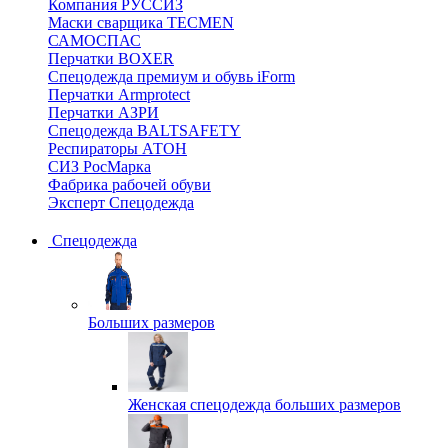
Компания РУССИЗ
Маски сварщика TECMEN
САМОСПАС
Перчатки BOXER
Спецодежда премиум и обувь iForm
Перчатки Armprotect
Перчатки АЗРИ
Спецодежда BALTSAFETY
Респираторы АТОН
СИЗ РосМарка
Фабрика рабочей обуви
Эксперт Спецодежда
Спецодежда
Больших размеров
Женская спецодежда больших размеров