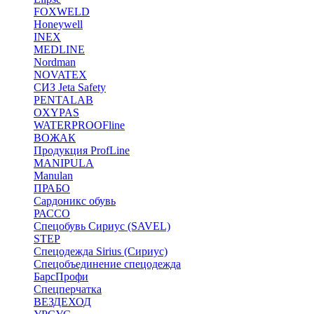
FOXWELD
Honeywell
INEX
MEDLINE
Nordman
NOVATEX
СИЗ Jeta Safety
PENTALAB
OXYPAS
WATERPROOFline
ВОЖАК
Продукция ProfLine
MANIPULA
Manulan
ПРАБО
Сардоникс обувь
РАССО
Спецобувь Сириус (SAVEL)
STEP
Спецодежда Sirius (Сириус)
Спецобъединение спецодежда
БарсПрофи
Спецперчатка
ВЕЗДЕХОД