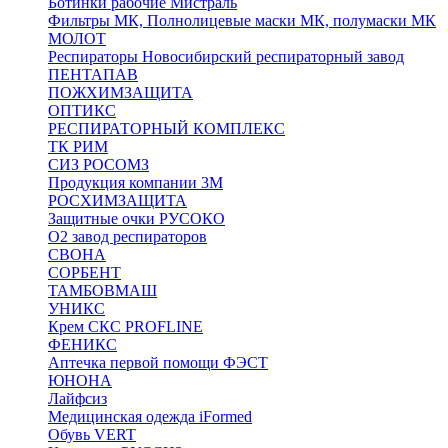
Ботинки рабочие Мистраль
Фильтры МК, Полнолицевые маски МК, полумаски МК
МОЛОТ
Респираторы Новосибирский респираторный завод
ПЕНТАПАВ
ПОЖХИМЗАЩИТА
ОПТИКС
РЕСПИРАТОРНЫЙ КОМПЛЕКС
ТК РИМ
СИЗ РОСОМЗ
Продукция компании 3M
РОСХИМЗАЩИТА
Защитные очки РУСОКО
О2 завод респираторов
СВОНА
СОРБЕНТ
ТАМБОВМАШ
УНИКС
Крем СКС PROFLINE
ФЕНИКС
Аптечка первой помощи ФЭСТ
ЮНОНА
Лайфсиз
Медицинская одежда iFormed
Обувь VERT