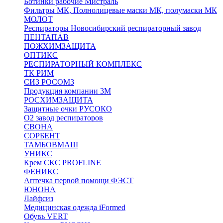
Ботинки рабочие Мистраль
Фильтры МК, Полнолицевые маски МК, полумаски МК
МОЛОТ
Респираторы Новосибирский респираторный завод
ПЕНТАПАВ
ПОЖХИМЗАЩИТА
ОПТИКС
РЕСПИРАТОРНЫЙ КОМПЛЕКС
ТК РИМ
СИЗ РОСОМЗ
Продукция компании 3M
РОСХИМЗАЩИТА
Защитные очки РУСОКО
О2 завод респираторов
СВОНА
СОРБЕНТ
ТАМБОВМАШ
УНИКС
Крем СКС PROFLINE
ФЕНИКС
Аптечка первой помощи ФЭСТ
ЮНОНА
Лайфсиз
Медицинская одежда iFormed
Обувь VERT