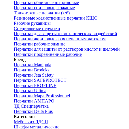
Перчатки обливные нитриловые
Перчатки спилковые, кожаные
Трикотажные перчатки (х/б)
Резиновые хозяйственные перчатки КЩС
Рабочие рукавицы
Специальные перчатки
Перчатки для защиты от механических воздействий
Перчатки акриловые со вспененным латексом
Перчатки рабочие зимние
Перчатки для защиты от растворов кислот и щелочей
Перчатки прорезиненные рабочие
Бренд
Перчатки Manipula
Перчатки Brodeks
Перчатки Jeta Safety
Перчатки SAFEPROTECT
Перчатки PROFLINE
Перчатки Ultima
Перчатки Мара Professionnel
Перчатки АМПАРО
ТД Спецперчатка
Перчатки Delta Plus
Категории
Мебель из ЛДСП
Шкафы металлические