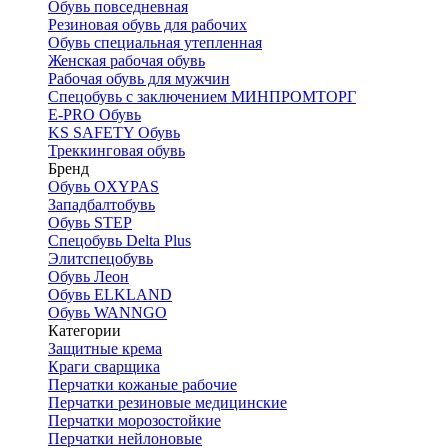
Обувь повседневная
Резиновая обувь для рабочих
Обувь специальная утепленная
Женская рабочая обувь
Рабочая обувь для мужчин
Спецобувь с заключением МИНПРОМТОРГ
E-PRO Обувь
KS SAFETY Обувь
Треккинговая обувь
Бренд
Обувь OXYPAS
Западбалтобувь
Обувь STEP
Спецобувь Delta Plus
Элитспецобувь
Обувь Леон
Обувь ELKLAND
Обувь WANNGO
Категории
Защитные крема
Краги сварщика
Перчатки кожаные рабочие
Перчатки резиновые медицинские
Перчатки морозостойкие
Перчатки нейлоновые