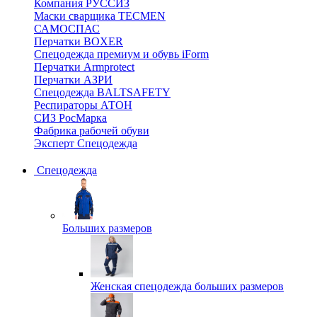
Компания РУССИЗ
Маски сварщика TECMEN
САМОСПАС
Перчатки BOXER
Спецодежда премиум и обувь iForm
Перчатки Armprotect
Перчатки АЗРИ
Спецодежда BALTSAFETY
Респираторы АТОН
СИЗ РосМарка
Фабрика рабочей обуви
Эксперт Спецодежда
Спецодежда
Больших размеров
Женская спецодежда больших размеров