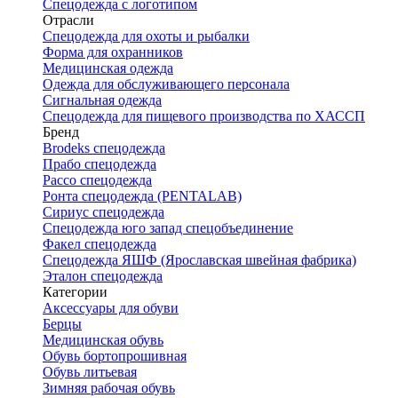
Спецодежда с логотипом
Отрасли
Спецодежда для охоты и рыбалки
Форма для охранников
Медицинская одежда
Одежда для обслуживающего персонала
Сигнальная одежда
Спецодежда для пищевого производства по ХАССП
Бренд
Brodeks спецодежда
Прабо спецодежда
Рассо спецодежда
Ронта спецодежда (PENTALAB)
Сириус спецодежда
Спецодежда юго запад спецобъединение
Факел спецодежда
Спецодежда ЯШФ (Ярославская швейная фабрика)
Эталон спецодежда
Категории
Аксессуары для обуви
Берцы
Медицинская обувь
Обувь бортопрошивная
Обувь литьевая
Зимняя рабочая обувь