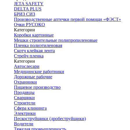
JETA SAFETY
DELTA PLUS
БРИЗ СИЗ
Производственные аптечки первой помощи «ФЭСТ»
Очки РУСОКО
Категории
Коробки картонные
Мешки строительные полипропиленовые
Пленка полиэтиленовая
Скотч клейкая лента
Стрейч пленка
Категории
Автослесари
Медицинские работники
Дорожные рабочие
Охранники
Пищевое производство
Продавцы
Сварщики
Строители
Сфера клининга
Электрики
Пескоструйщики (дробеструйщики)
Водители
Тяжелая промышленность