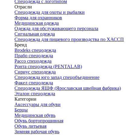
Спецодежда с логотипом
Отрасли
Спецодежда для охоты и рыбалки
Форма для охранников
Медицинская одежда
Одежда для обслуживающего персонала
Сигнальная одежда
Спецодежда для пищевого производства по ХАССП
Бренд
Brodeks спецодежда
Прабо спецодежда
Рассо спецодежда
Ронта спецодежда (PENTALAB)
Сириус спецодежда
Спецодежда юго запад спецобъединение
Факел спецодежда
Спецодежда ЯШФ (Ярославская швейная фабрика)
Эталон спецодежда
Категории
Аксессуары для обуви
Берцы
Медицинская обувь
Обувь бортопрошивная
Обувь литьевая
Зимняя рабочая обувь