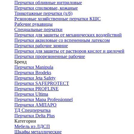
Перчатки обливные нитриловые
Перчатки спилковые, кожаные
Трикотажные перчатки (х/б)
Резиновые хозяйственные перчатки КЩС
Рабочие рукавицы
Специальные перчатки
Перчатки для защиты от механических воздействий
Перчатки акриловые со вспененным латексом
Перчатки рабочие зимние
Перчатки для защиты от растворов кислот и щелочей
Перчатки прорезиненные рабочие
Бренд
Перчатки Manipula
Перчатки Brodeks
Перчатки Jeta Safety
Перчатки SAFEPROTECT
Перчатки PROFLINE
Перчатки Ultima
Перчатки Мара Professionnel
Перчатки АМПАРО
ТД Спецперчатка
Перчатки Delta Plus
Категории
Мебель из ЛДСП
Шкафы металлические