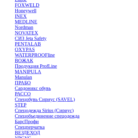
FOXWELD
Honeywell
INEX
MEDLINE
Nordman
NOVATEX
СИЗ Jeta Safety
PENTALAB
OXYPAS
WATERPROOFline
ВОЖАК
Продукция ProfLine
MANIPULA
Manulan
ПРАБО
Сардоникс обувь
РАССО
Спецобувь Сириус (SAVEL)
STEP
Спецодежда Sirius (Сириус)
Спецобъединение спецодежда
БарсПрофи
Спецперчатка
ВЕЗДЕХОД