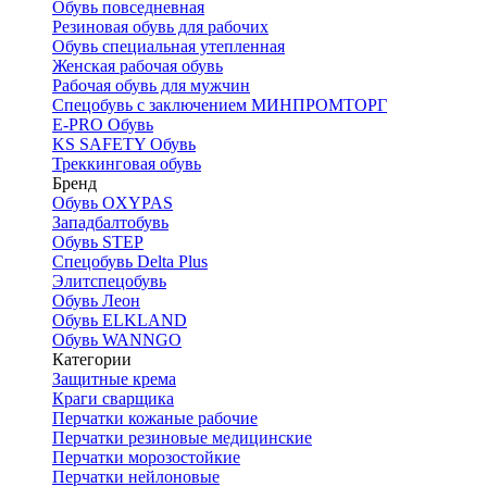
Обувь повседневная
Резиновая обувь для рабочих
Обувь специальная утепленная
Женская рабочая обувь
Рабочая обувь для мужчин
Спецобувь с заключением МИНПРОМТОРГ
E-PRO Обувь
KS SAFETY Обувь
Треккинговая обувь
Бренд
Обувь OXYPAS
Западбалтобувь
Обувь STEP
Спецобувь Delta Plus
Элитспецобувь
Обувь Леон
Обувь ELKLAND
Обувь WANNGO
Категории
Защитные крема
Краги сварщика
Перчатки кожаные рабочие
Перчатки резиновые медицинские
Перчатки морозостойкие
Перчатки нейлоновые