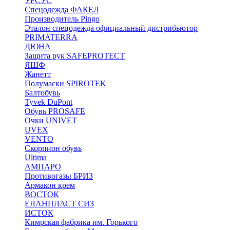
УРСУС
Спецодежда ФАКЕЛ
Производитель Pingo
Эталон спецодежда официальный дистрибьютор
PRIMATERRA
ДЮНА
Защита рук SAFEPROTECT
ЯШФ
Жанетт
Полумаски SPIROTEK
Балтобувь
Tyvek DuPont
Обувь PROSAFE
Очки UNIVET
UVEX
VENTO
Скорпион обувь
Ultima
АМПАРО
Противогазы БРИЗ
Армакон крем
ВОСТОК
ЕЛАНПЛАСТ СИЗ
ИСТОК
Кимрская фабрика им. Горького