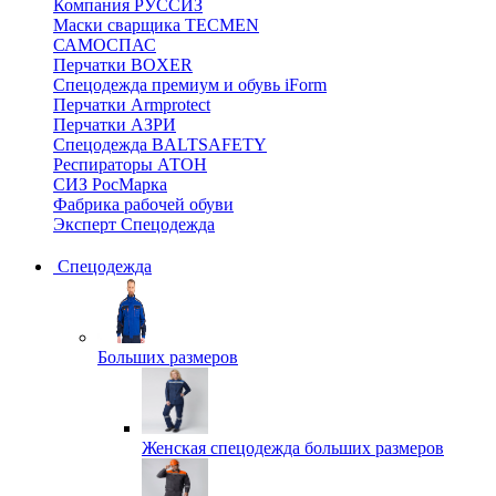
Компания РУССИЗ
Маски сварщика TECMEN
САМОСПАС
Перчатки BOXER
Спецодежда премиум и обувь iForm
Перчатки Armprotect
Перчатки АЗРИ
Спецодежда BALTSAFETY
Респираторы АТОН
СИЗ РосМарка
Фабрика рабочей обуви
Эксперт Спецодежда
Спецодежда
Больших размеров
Женская спецодежда больших размеров