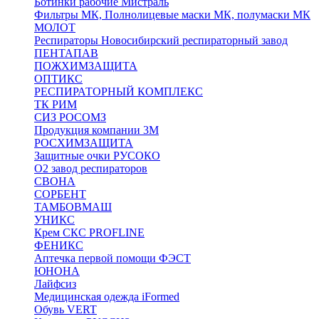
Ботинки рабочие Мистраль
Фильтры МК, Полнолицевые маски МК, полумаски МК
МОЛОТ
Респираторы Новосибирский респираторный завод
ПЕНТАПАВ
ПОЖХИМЗАЩИТА
ОПТИКС
РЕСПИРАТОРНЫЙ КОМПЛЕКС
ТК РИМ
СИЗ РОСОМЗ
Продукция компании 3M
РОСХИМЗАЩИТА
Защитные очки РУСОКО
О2 завод респираторов
СВОНА
СОРБЕНТ
ТАМБОВМАШ
УНИКС
Крем СКС PROFLINE
ФЕНИКС
Аптечка первой помощи ФЭСТ
ЮНОНА
Лайфсиз
Медицинская одежда iFormed
Обувь VERT