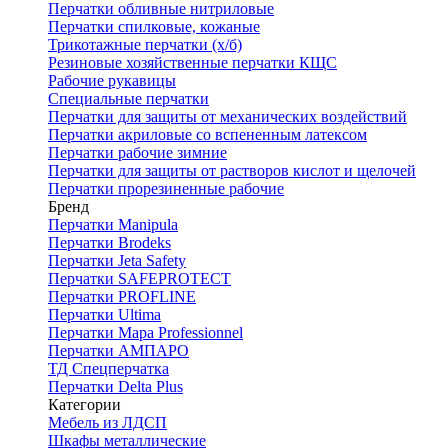
Перчатки обливные нитриловые
Перчатки спилковые, кожаные
Трикотажные перчатки (х/б)
Резиновые хозяйственные перчатки КЩС
Рабочие рукавицы
Специальные перчатки
Перчатки для защиты от механических воздействий
Перчатки акриловые со вспененным латексом
Перчатки рабочие зимние
Перчатки для защиты от растворов кислот и щелочей
Перчатки прорезиненные рабочие
Бренд
Перчатки Manipula
Перчатки Brodeks
Перчатки Jeta Safety
Перчатки SAFEPROTECT
Перчатки PROFLINE
Перчатки Ultima
Перчатки Мара Professionnel
Перчатки АМПАРО
ТД Спецперчатка
Перчатки Delta Plus
Категории
Мебель из ЛДСП
Шкафы металлические