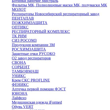
Ботинки рабочие Мистраль
Фильтры МК, Полнолицевые маски МК, полумаски МК
МОЛОТ
Респираторы Новосибирский респираторный завод
ПЕНТАПАВ
ПОЖХИМЗАЩИТА
ОПТИКС
РЕСПИРАТОРНЫЙ КОМПЛЕКС
ТК РИМ
СИЗ РОСОМЗ
Продукция компании 3M
РОСХИМЗАЩИТА
Защитные очки РУСОКО
О2 завод респираторов
СВОНА
СОРБЕНТ
ТАМБОВМАШ
УНИКС
Крем СКС PROFLINE
ФЕНИКС
Аптечка первой помощи ФЭСТ
ЮНОНА
Лайфсиз
Медицинская одежда iFormed
Обувь VERT