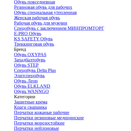
Обувь повседневная
Резиновая обувь для рабочих
Обувь специальная утепленная
Женская рабочая обувь
Рабочая обувь для мужчин
Спецобувь с заключением МИНПРОМТОРГ
E-PRO Обувь
KS SAFETY Обувь
Треккинговая обувь
Бренд
Обувь OXYPAS
Западбалтобувь
Обувь STEP
Спецобувь Delta Plus
Элитспецобувь
Обувь Леон
Обувь ELKLAND
Обувь WANNGO
Категории
Защитные крема
Краги сварщика
Перчатки кожаные рабочие
Перчатки резиновые медицинские
Перчатки морозостойкие
Перчатки нейлоновые