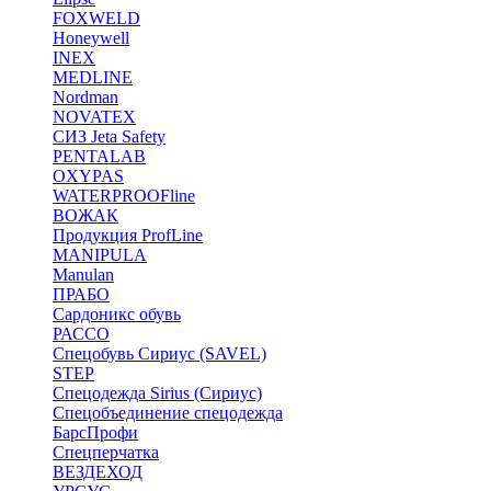
FOXWELD
Honeywell
INEX
MEDLINE
Nordman
NOVATEX
СИЗ Jeta Safety
PENTALAB
OXYPAS
WATERPROOFline
ВОЖАК
Продукция ProfLine
MANIPULA
Manulan
ПРАБО
Сардоникс обувь
РАССО
Спецобувь Сириус (SAVEL)
STEP
Спецодежда Sirius (Сириус)
Спецобъединение спецодежда
БарсПрофи
Спецперчатка
ВЕЗДЕХОД