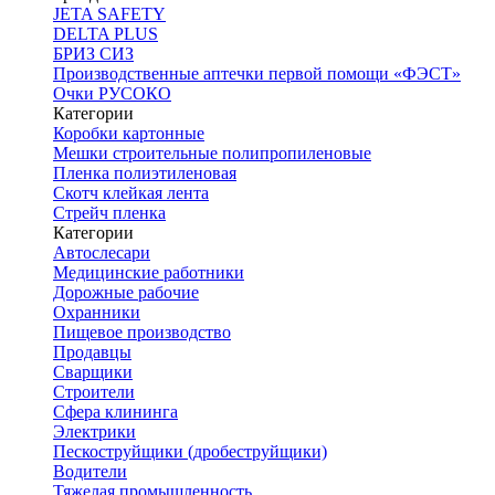
JETA SAFETY
DELTA PLUS
БРИЗ СИЗ
Производственные аптечки первой помощи «ФЭСТ»
Очки РУСОКО
Категории
Коробки картонные
Мешки строительные полипропиленовые
Пленка полиэтиленовая
Скотч клейкая лента
Стрейч пленка
Категории
Автослесари
Медицинские работники
Дорожные рабочие
Охранники
Пищевое производство
Продавцы
Сварщики
Строители
Сфера клининга
Электрики
Пескоструйщики (дробеструйщики)
Водители
Тяжелая промышленность