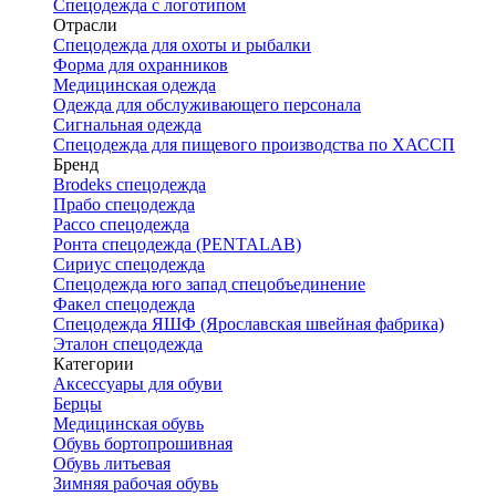
Спецодежда с логотипом
Отрасли
Спецодежда для охоты и рыбалки
Форма для охранников
Медицинская одежда
Одежда для обслуживающего персонала
Сигнальная одежда
Спецодежда для пищевого производства по ХАССП
Бренд
Brodeks спецодежда
Прабо спецодежда
Рассо спецодежда
Ронта спецодежда (PENTALAB)
Сириус спецодежда
Спецодежда юго запад спецобъединение
Факел спецодежда
Спецодежда ЯШФ (Ярославская швейная фабрика)
Эталон спецодежда
Категории
Аксессуары для обуви
Берцы
Медицинская обувь
Обувь бортопрошивная
Обувь литьевая
Зимняя рабочая обувь