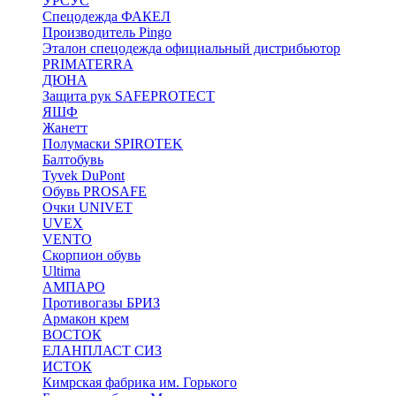
УРСУС
Спецодежда ФАКЕЛ
Производитель Pingo
Эталон спецодежда официальный дистрибьютор
PRIMATERRA
ДЮНА
Защита рук SAFEPROTECT
ЯШФ
Жанетт
Полумаски SPIROTEK
Балтобувь
Tyvek DuPont
Обувь PROSAFE
Очки UNIVET
UVEX
VENTO
Скорпион обувь
Ultima
АМПАРО
Противогазы БРИЗ
Армакон крем
ВОСТОК
ЕЛАНПЛАСТ СИЗ
ИСТОК
Кимрская фабрика им. Горького