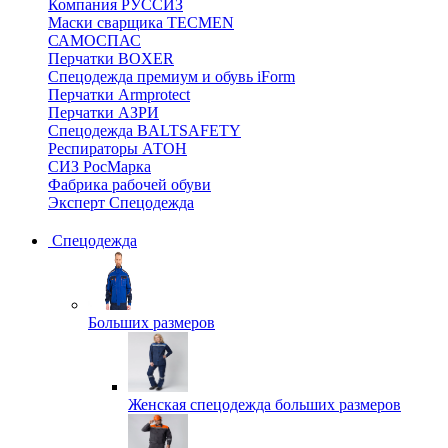
Компания РУССИЗ
Маски сварщика TECMEN
САМОСПАС
Перчатки BOXER
Спецодежда премиум и обувь iForm
Перчатки Armprotect
Перчатки АЗРИ
Спецодежда BALTSAFETY
Респираторы АТОН
СИЗ РосМарка
Фабрика рабочей обуви
Эксперт Спецодежда
Спецодежда
Больших размеров
Женская спецодежда больших размеров