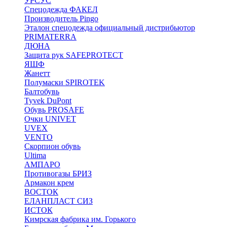
УРСУС
Спецодежда ФАКЕЛ
Производитель Pingo
Эталон спецодежда официальный дистрибьютор
PRIMATERRA
ДЮНА
Защита рук SAFEPROTECT
ЯШФ
Жанетт
Полумаски SPIROTEK
Балтобувь
Tyvek DuPont
Обувь PROSAFE
Очки UNIVET
UVEX
VENTO
Скорпион обувь
Ultima
АМПАРО
Противогазы БРИЗ
Армакон крем
ВОСТОК
ЕЛАНПЛАСТ СИЗ
ИСТОК
Кимрская фабрика им. Горького