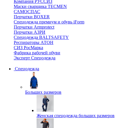
Компания РУССИЗ
Маски сварщика TECMEN
САМОСПАС
Перчатки BOXER
Спецодежда премиум и обувь iForm
Перчатки Armprotect
Перчатки АЗРИ
Спецодежда BALTSAFETY
Респираторы АТОН
СИЗ РосМарка
Фабрика рабочей обуви
Эксперт Спецодежда
Спецодежда
Больших размеров
Женская спецодежда больших размеров