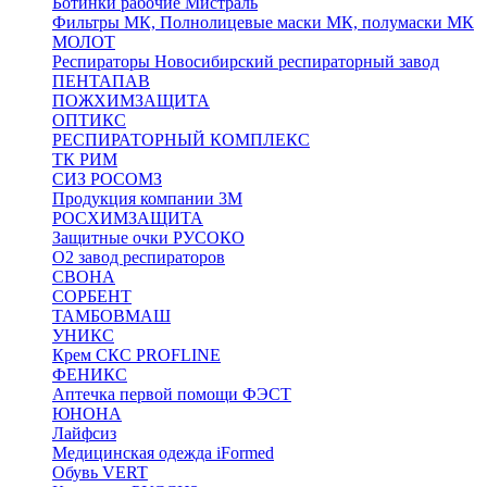
Ботинки рабочие Мистраль
Фильтры МК, Полнолицевые маски МК, полумаски МК
МОЛОТ
Респираторы Новосибирский респираторный завод
ПЕНТАПАВ
ПОЖХИМЗАЩИТА
ОПТИКС
РЕСПИРАТОРНЫЙ КОМПЛЕКС
ТК РИМ
СИЗ РОСОМЗ
Продукция компании 3M
РОСХИМЗАЩИТА
Защитные очки РУСОКО
О2 завод респираторов
СВОНА
СОРБЕНТ
ТАМБОВМАШ
УНИКС
Крем СКС PROFLINE
ФЕНИКС
Аптечка первой помощи ФЭСТ
ЮНОНА
Лайфсиз
Медицинская одежда iFormed
Обувь VERT