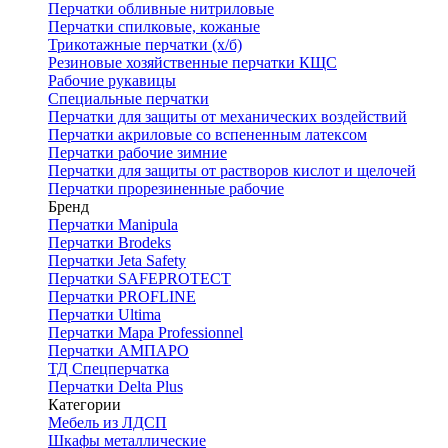
Перчатки обливные нитриловые
Перчатки спилковые, кожаные
Трикотажные перчатки (х/б)
Резиновые хозяйственные перчатки КЩС
Рабочие рукавицы
Специальные перчатки
Перчатки для защиты от механических воздействий
Перчатки акриловые со вспененным латексом
Перчатки рабочие зимние
Перчатки для защиты от растворов кислот и щелочей
Перчатки прорезиненные рабочие
Бренд
Перчатки Manipula
Перчатки Brodeks
Перчатки Jeta Safety
Перчатки SAFEPROTECT
Перчатки PROFLINE
Перчатки Ultima
Перчатки Мара Professionnel
Перчатки АМПАРО
ТД Спецперчатка
Перчатки Delta Plus
Категории
Мебель из ЛДСП
Шкафы металлические