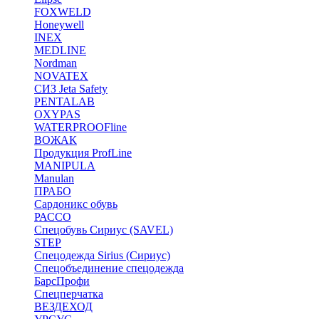
FOXWELD
Honeywell
INEX
MEDLINE
Nordman
NOVATEX
СИЗ Jeta Safety
PENTALAB
OXYPAS
WATERPROOFline
ВОЖАК
Продукция ProfLine
MANIPULA
Manulan
ПРАБО
Сардоникс обувь
РАССО
Спецобувь Сириус (SAVEL)
STEP
Спецодежда Sirius (Сириус)
Спецобъединение спецодежда
БарсПрофи
Спецперчатка
ВЕЗДЕХОД