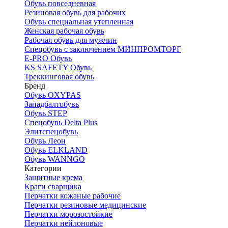
Обувь повседневная
Резиновая обувь для рабочих
Обувь специальная утепленная
Женская рабочая обувь
Рабочая обувь для мужчин
Спецобувь с заключением МИНПРОМТОРГ
E-PRO Обувь
KS SAFETY Обувь
Треккинговая обувь
Бренд
Обувь OXYPAS
Западбалтобувь
Обувь STEP
Спецобувь Delta Plus
Элитспецобувь
Обувь Леон
Обувь ELKLAND
Обувь WANNGO
Категории
Защитные крема
Краги сварщика
Перчатки кожаные рабочие
Перчатки резиновые медицинские
Перчатки морозостойкие
Перчатки нейлоновые