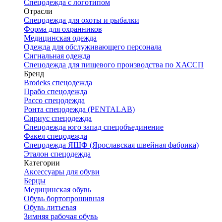
Спецодежда с логотипом
Отрасли
Спецодежда для охоты и рыбалки
Форма для охранников
Медицинская одежда
Одежда для обслуживающего персонала
Сигнальная одежда
Спецодежда для пищевого производства по ХАССП
Бренд
Brodeks спецодежда
Прабо спецодежда
Рассо спецодежда
Ронта спецодежда (PENTALAB)
Сириус спецодежда
Спецодежда юго запад спецобъединение
Факел спецодежда
Спецодежда ЯШФ (Ярославская швейная фабрика)
Эталон спецодежда
Категории
Аксессуары для обуви
Берцы
Медицинская обувь
Обувь бортопрошивная
Обувь литьевая
Зимняя рабочая обувь