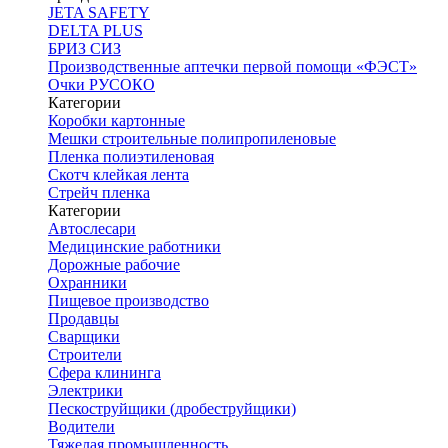
JETA SAFETY
DELTA PLUS
БРИЗ СИЗ
Производственные аптечки первой помощи «ФЭСТ»
Очки РУСОКО
Категории
Коробки картонные
Мешки строительные полипропиленовые
Пленка полиэтиленовая
Скотч клейкая лента
Стрейч пленка
Категории
Автослесари
Медицинские работники
Дорожные рабочие
Охранники
Пищевое производство
Продавцы
Сварщики
Строители
Сфера клининга
Электрики
Пескоструйщики (дробеструйщики)
Водители
Тяжелая промышленность