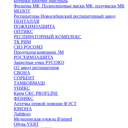
Ботинки рабочие Мистраль
Фильтры МК, Полнолицевые маски МК, полумаски МК
МОЛОТ
Респираторы Новосибирский респираторный завод
ПЕНТАПАВ
ПОЖХИМЗАЩИТА
ОПТИКС
РЕСПИРАТОРНЫЙ КОМПЛЕКС
ТК РИМ
СИЗ РОСОМЗ
Продукция компании 3M
РОСХИМЗАЩИТА
Защитные очки РУСОКО
О2 завод респираторов
СВОНА
СОРБЕНТ
ТАМБОВМАШ
УНИКС
Крем СКС PROFLINE
ФЕНИКС
Аптечка первой помощи ФЭСТ
ЮНОНА
Лайфсиз
Медицинская одежда iFormed
Обувь VERT