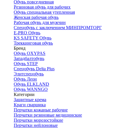
Обувь повседневная
Резиновая обувь для рабочих
Обувь специальная утепленная
Женская рабочая обувь
Рабочая обувь для мужчин
Спецобувь с заключением МИНПРОМТОРГ
E-PRO Обувь
KS SAFETY Обувь
Треккинговая обувь
Бренд
Обувь OXYPAS
Западбалтобувь
Обувь STEP
Спецобувь Delta Plus
Элитспецобувь
Обувь Леон
Обувь ELKLAND
Обувь WANNGO
Категории
Защитные крема
Краги сварщика
Перчатки кожаные рабочие
Перчатки резиновые медицинские
Перчатки морозостойкие
Перчатки нейлоновые