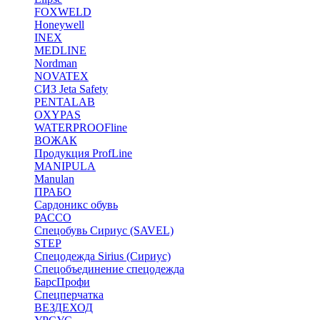
FOXWELD
Honeywell
INEX
MEDLINE
Nordman
NOVATEX
СИЗ Jeta Safety
PENTALAB
OXYPAS
WATERPROOFline
ВОЖАК
Продукция ProfLine
MANIPULA
Manulan
ПРАБО
Сардоникс обувь
РАССО
Спецобувь Сириус (SAVEL)
STEP
Спецодежда Sirius (Сириус)
Спецобъединение спецодежда
БарсПрофи
Спецперчатка
ВЕЗДЕХОД