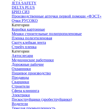
JETA SAFETY
DELTA PLUS
БРИЗ СИЗ
Производственные аптечки первой помощи «ФЭСТ»
Очки РУСОКО
Категории
Коробки картонные
Мешки строительные полипропиленовые
Пленка полиэтиленовая
Скотч клейкая лента
Стрейч пленка
Категории
Автослесари
Медицинские работники
Дорожные рабочие
Охранники
Пищевое производство
Продавцы
Сварщики
Строители
Сфера клининга
Электрики
Пескоструйщики (дробеструйщики)
Водители
Тяжелая промышленность