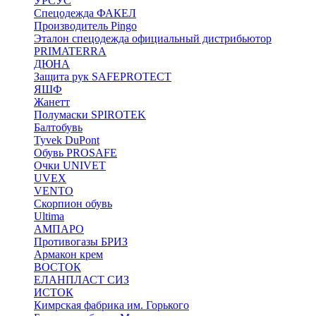
УРСУС
Спецодежда ФАКЕЛ
Производитель Pingo
Эталон спецодежда официальный дистрибьютор
PRIMATERRA
ДЮНА
Защита рук SAFEPROTECT
ЯШФ
Жанетт
Полумаски SPIROTEK
Балтобувь
Tyvek DuPont
Обувь PROSAFE
Очки UNIVET
UVEX
VENTO
Скорпион обувь
Ultima
АМПАРО
Противогазы БРИЗ
Армакон крем
ВОСТОК
ЕЛАНПЛАСТ СИЗ
ИСТОК
Кимрская фабрика им. Горького