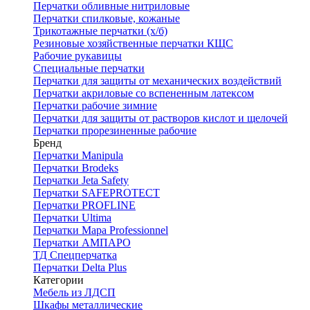
Перчатки обливные нитриловые
Перчатки спилковые, кожаные
Трикотажные перчатки (х/б)
Резиновые хозяйственные перчатки КЩС
Рабочие рукавицы
Специальные перчатки
Перчатки для защиты от механических воздействий
Перчатки акриловые со вспененным латексом
Перчатки рабочие зимние
Перчатки для защиты от растворов кислот и щелочей
Перчатки прорезиненные рабочие
Бренд
Перчатки Manipula
Перчатки Brodeks
Перчатки Jeta Safety
Перчатки SAFEPROTECT
Перчатки PROFLINE
Перчатки Ultima
Перчатки Мара Professionnel
Перчатки АМПАРО
ТД Спецперчатка
Перчатки Delta Plus
Категории
Мебель из ЛДСП
Шкафы металлические