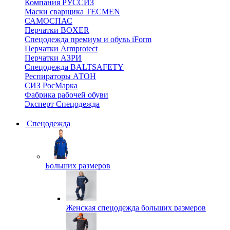
Компания РУССИЗ
Маски сварщика TECMEN
САМОСПАС
Перчатки BOXER
Спецодежда премиум и обувь iForm
Перчатки Armprotect
Перчатки АЗРИ
Спецодежда BALTSAFETY
Респираторы АТОН
СИЗ РосМарка
Фабрика рабочей обуви
Эксперт Спецодежда
Спецодежда
Больших размеров
Женская спецодежда больших размеров