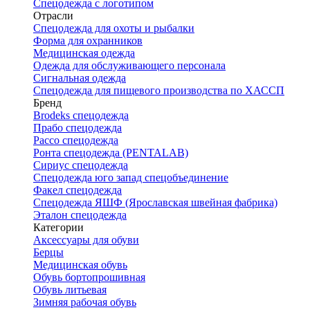
Спецодежда с логотипом
Отрасли
Спецодежда для охоты и рыбалки
Форма для охранников
Медицинская одежда
Одежда для обслуживающего персонала
Сигнальная одежда
Спецодежда для пищевого производства по ХАССП
Бренд
Brodeks спецодежда
Прабо спецодежда
Рассо спецодежда
Ронта спецодежда (PENTALAB)
Сириус спецодежда
Спецодежда юго запад спецобъединение
Факел спецодежда
Спецодежда ЯШФ (Ярославская швейная фабрика)
Эталон спецодежда
Категории
Аксессуары для обуви
Берцы
Медицинская обувь
Обувь бортопрошивная
Обувь литьевая
Зимняя рабочая обувь